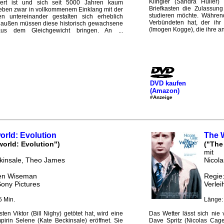
Klingler (Sandra Hüller
ert ist und sich seit 5000 Jahren kaum
Briefkasten die Zulassun
leben zwar in vollkommenem Einklang mit der
studieren möchte. Während
n untereinander gestalten sich erheblich
Verbündeten hat, der ihr
on außen müssen diese historisch gewachsene
(Imogen Kogge), die ihre an
aus dem Gleichgewicht bringen. An ...
DVD kaufen
(Amazon)
#Anzeige
rld: Evolution
The 
orld: Evolution")
("The
mit
kinsale, Theo James
Nicol
Len Wiseman
Regie:
Sony Pictures
Verlei
5 Min.
Länge:
n Viktor (Bill Nighy) getötet hat, wird eine
Das Wetter lässt sich nie 
irin Selene (Kate Beckinsale) eröffnet. Sie
Dave Spritz (Nicolas Cage)