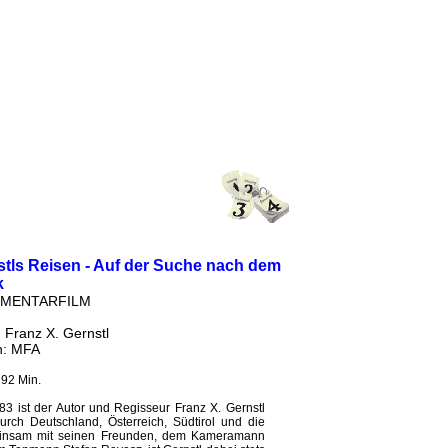
tls Reisen - Auf der Suche nach dem
k
MENTARFILM
 Franz X. Gernstl
h: MFA
 92 Min.
83 ist der Autor und Regisseur Franz X. Gernstl
rch Deutschland, Österreich, Südtirol und die
insam mit seinen Freunden, dem Kameramann