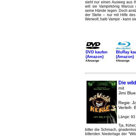
sieht nur einen Ausweg aus i
will sie Vampirkönig Marcus 
seine Hände legen. Doch anstat
der Stelle – nur mit Hilfe d
Werwolf, halb Vampir - kann si
DVD kaufen
BluRay ka
(Amazon)
(Amazon)
#Anzeige
#Anzeige
Die wil
mit
Jimi Blu
Regie: 
Verleih: 
Länge: 93 
Tja, frühe
bitter die Schmach, gnadenlos
bittersten Niederlage der "Wi