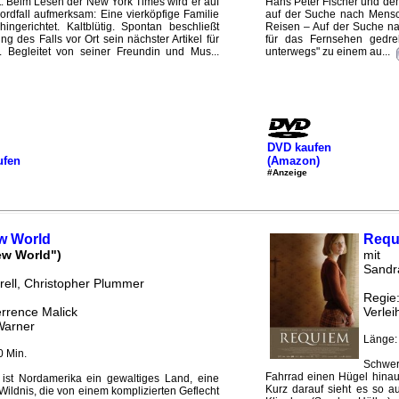
t. Beim Lesen der New York Times wird er auf
Hans Peter Fischer und dem
rdfall aufmerksam: Eine vierköpfige Familie
auf der Suche nach Mensche
ngerichtet. Kaltblütig. Spontan beschließt
Reisen – Auf der Suche na
 des Falls vor Ort sein nächster Artikel für
für das Fernsehen gedre
 Begleitet von seiner Freundin und Mus...
unterwegs" zu einem au...
DVD kaufen
ufen
(Amazon)
#Anzeige
w World
Requ
ew World")
mit
Sandr
rrell, Christopher Plummer
Regie
errence Malick
Verlei
Warner
Länge:
0 Min.
Schwer
Fahrrad einen Hügel hinauf
ist Nordamerika ein gewaltiges Land, eine
Kurz darauf sieht es so a
 Wildnis, die von einem komplizierten Geflecht