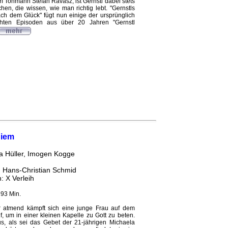
 Tonmann Stefan Ravasz, ist Gernstl dabei stets
n, die wissen, wie man richtig lebt. "Gernstls
ch dem Glück" fügt nun einige der ursprünglich
hten Episoden aus über 20 Jahren "Gernstl
iem
a Hüller, Imogen Kogge
: Hans-Christian Schmid
h: X Verleih
 93 Min.
 atmend kämpft sich eine junge Frau auf dem
, um in einer kleinen Kapelle zu Gott zu beten.
us, als sei das Gebet der 21-jährigen Michaela