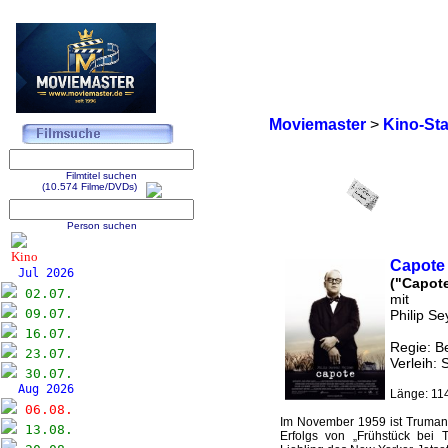
Moviemaster
>
Kino-Sta
Filmtitel suchen
(10.574 Filme/DVDs)
Person suchen
Kino
Capote
Jul 2026
("Capot
02.07.
mit
09.07.
Philip S
16.07.
Regie: Be
23.07.
Verleih: 
30.07.
Aug 2026
Länge: 114
06.08.
Im November 1959 ist Truman
13.08.
Erfolgs von „Frühstück bei Ti