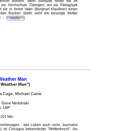
) erhört worden, denn zuhause findet sie im
g zur Hochschule Tübingen, wo sie Pädagogik
 sie in ihrem Vater (Burghart Klaußner) einen
 den Rücken stärkt, sieht die besorgte Mutter
 ...
Weather Man
 Weather Man")
as Cage, Michael Caine
 Gore Verbinski
h: UIP
 101 Min.
vorhersagen - das Leben auch nicht. Journalist
 ist Chicagos bekanntester "Wetterfrosch". Als