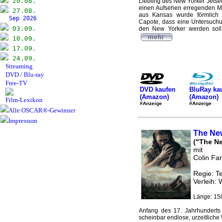
20.08.
Liebling des New Yorker Jetse
einen Aufsehen erregenden Mo
27.08.
aus Kansas wurde förmlich hi
Sep 2026
Capote, dass eine Untersuchung
03.09.
den New Yorker werden soll.
10.09.
17.09.
24.09.
Streaming
DVD / Blu-ray
Free-TV
DVD kaufen
BluRay ka
(Amazon)
(Amazon)
Film-Lexikon
#Anzeige
#Anzeige
Alle OSCAR®-Gewinner
Impressum
The Ne
("The N
mit
Colin Fa
Regie: T
Verleih: 
Länge: 15
Anfang des 17. Jahrhunderts 
scheinbar endlose, urzeitliche