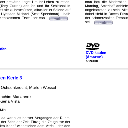
hrer prekären Lage: Um ihr Leben zu retten,
man ihm die Moderation
(Tony Curran) anrufen und ihr Schicksal in
Morning, America" anbiete
t sie zu beschützen, attackiert er Selene auf
angekommen zu sein. Alle
es Hybriden Michael (Scott Speedman) - halb
dabei steht in Daves Priv
e entkommen. Erschüttert von...
der schmerzhaften Trennun
sei...
ufen
DVD kaufen
(Amazon)
#Anzeige
den Kerle 3
e Ochsenknecht, Marlon Wessel
Joachim Masannek
Buena Vista
Min.
r, da war alles besser. Vergangen der Ruhm,
 der Zahn der Zeit. Einzig die Zeugnisse der
lden Kerle" widerstehen dem Verfall, der den