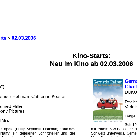
rts
>
02.03.2006
Kino-Starts:
Neu im Kino ab 02.03.2006
Gerns
e")
Glüc
DOKU
eymour Hoffman, Catherine Keener
Regie:
nnett Miller
Verlei
Sony Pictures
Länge:
 Min.
Seit 19
 Capote (Philip Seymour Hoffman) dank des
mit einem VW-Bus quer du
ffany“ ein gefeierter Schriftsteller und der
Schweiz unterwegs. Geme