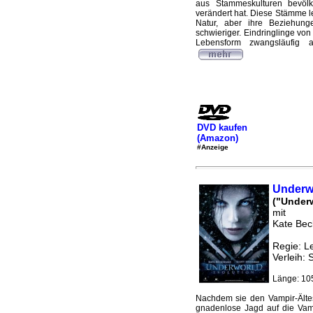
aus Stammeskulturen bevölk
verändert hat. Diese Stämme 
Natur, aber ihre Beziehunge
schwieriger. Eindringlinge v
Lebensform zwangsläufig 
DVD kaufen
(Amazon)
#Anzeige
Underwo
("Underw
mit
Kate Bec
Regie: 
Verleih: 
Länge: 10
Nachdem sie den Vampir-Älteste
gnadenlose Jagd auf die Vamp