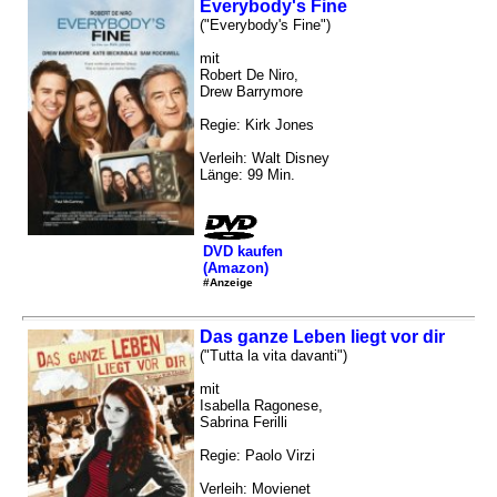
Everybody's Fine
("Everybody's Fine")
mit
Robert De Niro,
Drew Barrymore
Regie: Kirk Jones
Verleih: Walt Disney
Länge: 99 Min.
DVD kaufen
(Amazon)
#Anzeige
Das ganze Leben liegt vor dir
("Tutta la vita davanti")
mit
Isabella Ragonese,
Sabrina Ferilli
Regie: Paolo Virzi
Verleih: Movienet