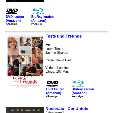
DVD kaufen
BluRay kaufen
(Amazon)
(Amazon)
#Anzeige
#Anzeige
Feste und Freunde
mit
Laura Tonke,
Jasmin Shakeri
Regie: David Dietl
Verleih: Leonine
Länge: 107 Min.
DVD kaufen
BluRay kaufen
(Amazon)
(Amazon)
#Anzeige
#Anzeige
Nosferatu - Der Untote
("Nosferatu")