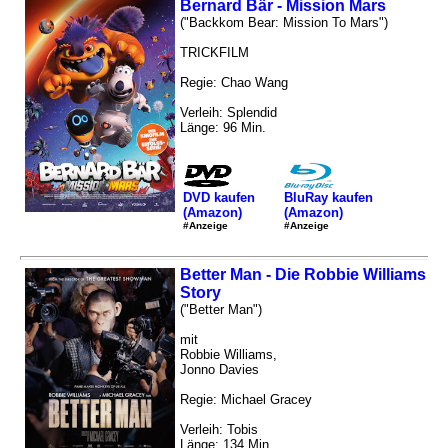
Bernard Bär - Mission Mars
("Backkom Bear: Mission To Mars")
TRICKFILM
Regie: Chao Wang
Verleih: Splendid
Länge: 96 Min.
DVD kaufen
BluRay kaufen
(Amazon)
(Amazon)
#Anzeige
#Anzeige
Better Man - Die Robbie Williams
Story
("Better Man")
mit
Robbie Williams,
Jonno Davies
Regie: Michael Gracey
Verleih: Tobis
Länge: 134 Min.