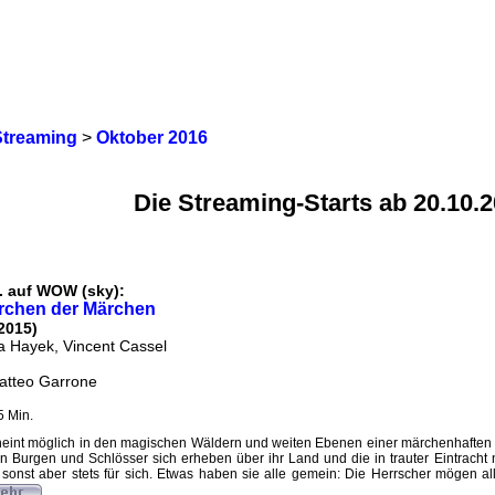
Streaming
>
Oktober 2016
Die Streaming-Starts ab 20.10.
. auf WOW (sky):
rchen der Märchen
 2015)
a Hayek, Vincent Cassel
atteo Garrone
5 Min.
heint möglich in den magischen Wäldern und weiten Ebenen einer märchenhaften Ge
ren Burgen und Schlösser sich erheben über ihr Land und die in trauter Eintrach
n sonst aber stets für sich. Etwas haben sie alle gemein: Die Herrscher mögen a