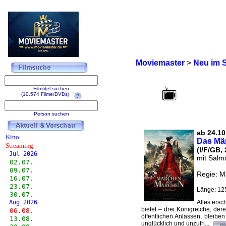
Moviemaster
>
Neu im 
Filmtitel suchen
(10.574 Filme/DVDs)
Person suchen
ab 24.10
Kino
Das Mä
Streaming
(I/F/GB,
Jul 2026
mit Salm
02.07.
09.07.
Regie: M
16.07.
23.07.
Länge: 12
30.07.
Aug 2026
Alles ersc
bietet – drei Königreiche, de
06.08.
öffentlichen Anlässen, bleibe
13.08.
unglücklich und unzufri...