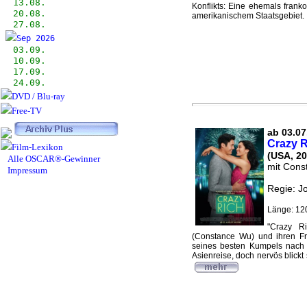
13.08.
Konflikts: Eine ehemals franko
20.08.
amerikanischem Staatsgebiet. .
27.08.
Sep 2026
03.09.
10.09.
17.09.
24.09.
DVD / Blu-ray
Free-TV
ab 03.07
Crazy R
Film-Lexikon
(USA, 20
Alle OSCAR®-Gewinner
mit Cons
Impressum
Regie: J
Länge: 12
"Crazy R
(Constance Wu) und ihren Fr
seines besten Kumpels nach Si
Asienreise, doch nervös blickt