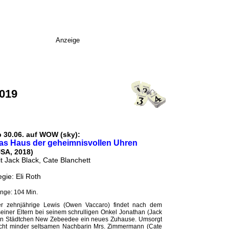
Anzeige
2019
b 30.06. auf WOW (sky):
as Haus der geheimnisvollen Uhren
USA, 2018)
t Jack Black, Cate Blanchett
gie: Eli Roth
nge: 104 Min.
r zehnjährige Lewis (Owen Vaccaro) findet nach dem
seiner Eltern bei seinem schrulligen Onkel Jonathan (Jack
nen Städtchen New Zebeedee ein neues Zuhause. Umsorgt
icht minder seltsamen Nachbarin Mrs. Zimmermann (Cate