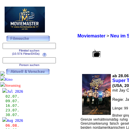
Moviemaster
>
Neu im 
Filmtitel suchen
(10.574 Filme/DVDs)
Person suchen
ab 28.06
Kino
Super T
Streaming
(USA, 20
mit Jay 
Jul 2026
02.07.
Regie: J
09.07.
16.07.
Länge: 99 
23.07.
30.07.
Bisher gin
Grenze verhältnismäßig ruhig 
Aug 2026
Grenzmarkierung falsch gese
06.08.
beiden nordamerikanischen Län