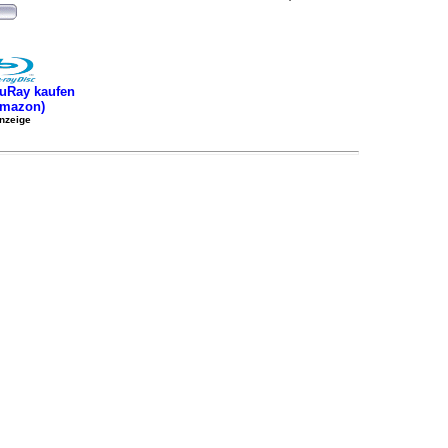
uRay kaufen
Amazon)
nzeige