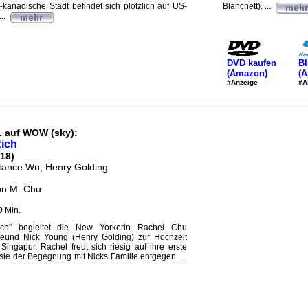
-kanadische Stadt befindet sich plötzlich auf US-
Blanchett). ...
..
DVD kaufen
Bl
(Amazon)
(
#Anzeige
#A
. auf WOW (sky):
ich
18)
tance Wu, Henry Golding
on M. Chu
0 Min.
ich" begleitet die New Yorkerin Rachel Chu
eund Nick Young (Henry Golding) zur Hochzeit
ngapur. Rachel freut sich riesig auf ihre erste
 sie der Begegnung mit Nicks Familie entgegen. ...