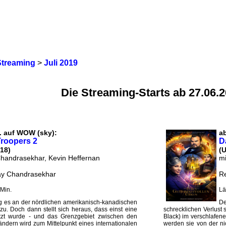
Streaming
>
Juli 2019
Die Streaming-Starts ab 27.06.
. auf WOW (sky):
a
roopers 2
D
18)
(
Chandrasekhar, Kevin Heffernan
mi
ay Chandrasekhar
Re
Min.
Lä
g es an der nördlichen amerikanisch-kanadischen
De
zu. Doch dann stellt sich heraus, dass einst eine
schrecklichen Verlust 
tzt wurde - und das Grenzgebiet zwischen den
Black) im verschlafe
dern wird zum Mittelpunkt eines internationalen
werden sie von der n