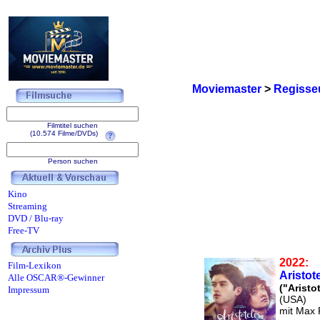
Moviemaster
>
Regisse
Filmtitel suchen
(10.574 Filme/DVDs)
Person suchen
Kino
Streaming
DVD / Blu-ray
Free-TV
2022:
Film-Lexikon
Aristo
Alle OSCAR®-Gewinner
("Aristo
Impressum
(USA)
mit Max 