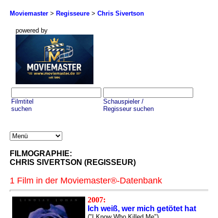
Moviemaster
>
Regisseure
>
Chris Sivertson
powered by
Filmtitel
Schauspieler /
suchen
Regisseur suchen
FILMOGRAPHIE:
CHRIS SIVERTSON (REGISSEUR)
1 Film in der Moviemaster®-Datenbank
2007:
Ich weiß, wer mich getötet hat
("I Know Who Killed Me")