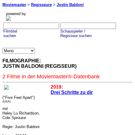
Moviemaster
>
Regisseure
>
Justin Baldoni
powered by
Filmtitel
Schauspieler /
suchen
Regisseur suchen
FILMOGRAPHIE:
JUSTIN BALDONI (REGISSEUR)
2 Filme in der Moviemaster®-Datenbank
2019:
Drei Schritte zu dir
("Five Feet Apart")
(USA)
mit
Haley Lu Richardson,
Cole Sprouse
Regie: Justin Baldoni