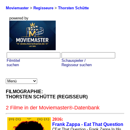
Moviemaster
>
Regisseure
>
Thorsten Schütte
powered by
Filmtitel
Schauspieler /
suchen
Regisseur suchen
FILMOGRAPHIE:
THORSTEN SCHÜTTE (REGISSEUR)
2 Filme in der Moviemaster®-Datenbank
2016:
Frank Zappa - Eat That Question
("Eat That Question - Frank Zappa In His