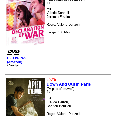
(F)
mit
Valerie Donzelli,
Jeremie Elkaim
Regie: Valerie Donzelli
Länge: 100 Min.
DVD kaufen
(Amazon)
#Anzeige
2025:
Down And Out In Paris
("A pied d'oeuvre")
(F)
mit
Claude Perron,
Bastien Bouillon
Regie: Valerie Donzelli