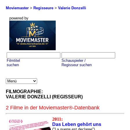
Moviemaster
>
Regisseure
>
Valerie Donzelli
powered by
Filmtitel
Schauspieler /
suchen
Regisseur suchen
FILMOGRAPHIE:
VALERIE DONZELLI (REGISSEUR)
2 Filme in der Moviemaster®-Datenbank
2011:
Das Leben gehört uns
("La guerre est declaree")