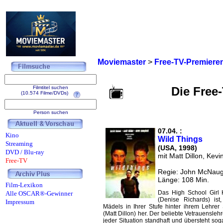
Moviemaster
>
Free-TV-Premiere
Filmtitel suchen
Die Free
(10.574 Filme/DVDs)
Person suchen
07.04. :
Kino
Wild Things
Streaming
(USA, 1998)
DVD / Blu-ray
mit Matt Dillon, Kev
Free-TV
Regie: John McNau
Länge: 108 Min.
Film-Lexikon
Das High School Girl 
Alle OSCAR®-Gewinner
(Denise Richards) ist
Impressum
Mädels in Ihrer Stufe hinter ihrem Lehr
(Matt Dillon) her. Der beliebte Vetrauenslehr
jeder Situation standhaft und übersteht sog