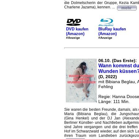
die Dolmetscherin der Gruppe, Kezia Kam
Charlene Jazama), kennen. ...
DVD kaufen
BluRay kaufen
(Amazon)
(Amazon)
#Anzeige
#Anzeige
06.10. (Das Erste):
Wann kommst du
Wunden küssen
(D, 2022)
mit Bibiana Beglau, 
Fehling
Regie: Hanna Doos
Länge: 111 Min.
Sie waren die besten Freunde, damals, als 
Maria (Bibiana Beglau), die Jungschaus
(Gina Henkel) und der DJ Jan (Alexande
Berliner Künstler- und Nachtleben aufgemis
sind Jahre vergangen und die drei treffen
Hof im Schwarzwald wieder, auf den sich La
ihren Traum vom Landleben zurückgezo