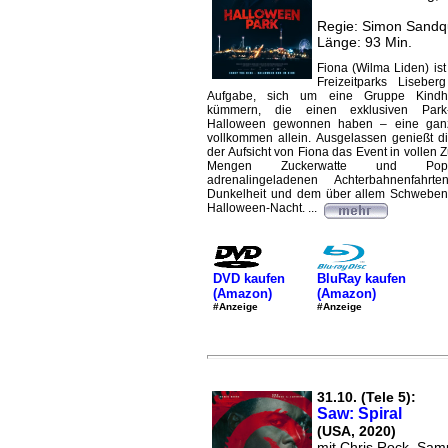
Regie: Simon Sandq
Länge: 93 Min.
Fiona (Wilma Liden) is
Freizeitparks Lisebe
Aufgabe, sich um eine Gruppe Kindhe
kümmern, die einen exklusiven Park-
Halloween gewonnen haben – eine ganz
vollkommen allein. Ausgelassen genießt d
der Aufsicht von Fiona das Event in vollen 
Mengen Zuckerwatte und Pop
adrenalingeladenen Achterbahnenfahrt
Dunkelheit und dem über allem Schweben
Halloween-Nacht. ...
DVD kaufen
BluRay kaufen
(Amazon)
(Amazon)
#Anzeige
#Anzeige
31.10. (Tele 5):
Saw: Spiral
(USA, 2020)
mit Chris Rock, Sam