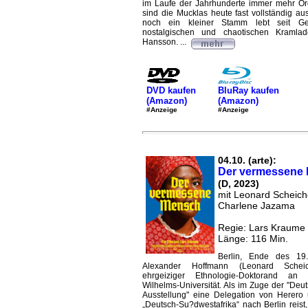
im Laufe der Jahrhunderte immer mehr Or
sind die Mucklas heute fast vollständig au
noch ein kleiner Stamm lebt seit Ge
nostalgischen und chaotischen Kramla
Hansson. ...
DVD kaufen
BluRay kaufen
(Amazon)
(Amazon)
#Anzeige
#Anzeige
04.10. (arte):
Der vermessene
(D, 2023)
mit Leonard Scheiche
Charlene Jazama
Regie: Lars Kraume
Länge: 116 Min.
Berlin, Ende des 19.
Alexander Hoffmann (Leonard Scheic
ehrgeiziger Ethnologie-Doktorand an 
Wilhelms-Universität. Als im Zuge der "Deu
Ausstellung" eine Delegation von Herer
„Deutsch-Su?dwestafrika“ nach Berlin reist