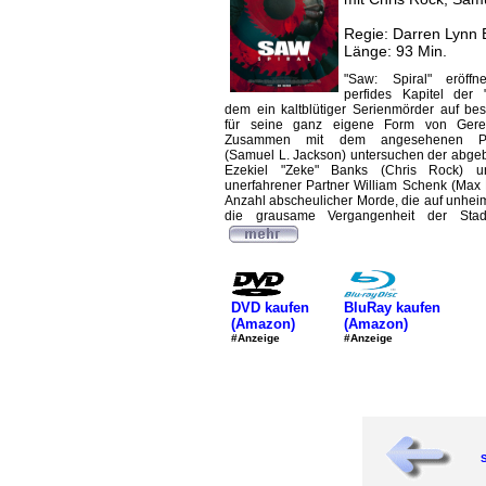
Regie: Darren Lynn
Länge: 93 Min.
"Saw: Spiral" eröffn
perfides Kapitel der 
dem ein kaltblütiger Serienmörder auf bes
für seine ganz eigene Form von Gerech
Zusammen mit dem angesehenen Poli
(Samuel L. Jackson) untersuchen der abgeb
Ezekiel "Zeke" Banks (Chris Rock) 
unerfahrener Partner William Schenk (Max 
Anzahl abscheulicher Morde, die auf unhei
die grausame Vergangenheit der Stadt
DVD kaufen
BluRay kaufen
(Amazon)
(Amazon)
#Anzeige
#Anzeige