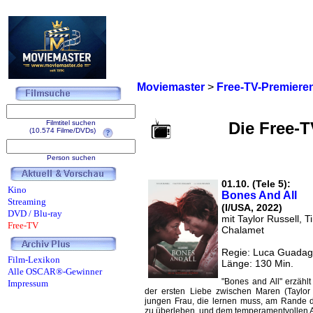
Moviemaster
>
Free-TV-Premiere
Filmtitel suchen
Die Free-
(10.574 Filme/DVDs)
Person suchen
01.10. (Tele 5):
Kino
Bones And All
Streaming
(I/USA, 2022)
DVD / Blu-ray
mit Taylor Russell, 
Free-TV
Chalamet
Regie: Luca Guadag
Film-Lexikon
Länge: 130 Min.
Alle OSCAR®-Gewinner
"Bones and All" erzählt
Impressum
der ersten Liebe zwischen Maren (Taylor 
jungen Frau, die lernen muss, am Rande d
zu überleben, und dem temperamentvollen 