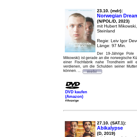
23.10. (mdr):
Norwegian Drea
(N/POL/D, 2023)
mit Hubert Mikowski,
Steinland
Regie: Leiv Igor Dev
Länge: 97 Min.
Der 19-Jährige Pole 
Mikowski) ist gerade an die norwegische Kü
einer Fischfabrik nahe Trondheim will
verdienen, um die Schulden seiner Mutte
können. ...
DVD kaufen
(Amazon)
#Anzeige
27.10. (SAT.1):
Abikalypse
(D, 2019)