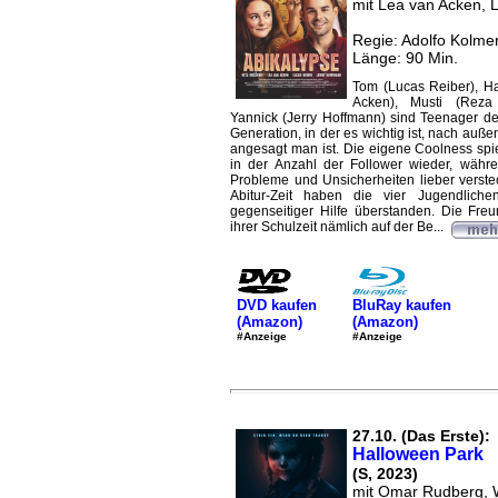
mit Lea van Acken, 
Regie: Adolfo Kolme
Länge: 90 Min.
Tom (Lucas Reiber), H
Acken), Musti (Reza 
Yannick (Jerry Hoffmann) sind Teenager de
Generation, in der es wichtig ist, nach auße
angesagt man ist. Die eigene Coolness spie
in der Anzahl der Follower wieder, währ
Probleme und Unsicherheiten lieber verste
Abitur-Zeit haben die vier Jugendliche
gegenseitiger Hilfe überstanden. Die Fre
ihrer Schulzeit nämlich auf der Be...
DVD kaufen
BluRay kaufen
(Amazon)
(Amazon)
#Anzeige
#Anzeige
27.10. (Das Erste):
Halloween Park
(S, 2023)
mit Omar Rudberg, 