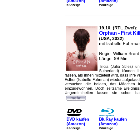
(Amazon)
(Amazon)
#Anzeige
#Anzeige
19.10. (RTL Zwei):
Orphan - First Kil
(USA, 2022)
mit Isabelle Fuhrmann
Regie: William Brent 
Länge: 99 Min.
Tricia (Julia Stiles) u
Sutherland) können i
fassen, als ihnen mitgeteilt wird, dass ihre 
Esther (Isabelle Fuhrman) wieder aufgetauc
versuchen die beiden, das Mädchen in
einzugewöhnen. Doch seltsame Ereigniss
Ungereimtheiten lassen sie schon bal
DVD kaufen
BluRay kaufen
(Amazon)
(Amazon)
#Anzeige
#Anzeige