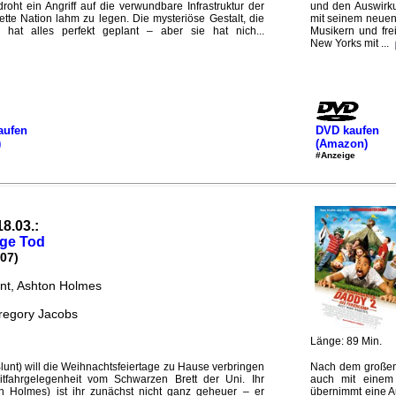
ht ein Angriff auf die verwundbare Infrastruktur der
und den Auswirku
ette Nation lahm zu legen. Die mysteriöse Gestalt, die
mit seinem neuen
, hat alles perfekt geplant – aber sie hat nich...
Musikern und fre
New Yorks mit ...
aufen
DVD kaufen
)
(Amazon)
#Anzeige
18.03.:
ige Tod
07)
unt, Ashton Holmes
regory Jacobs
Länge: 89 Min.
lunt) will die Weihnachtsfeiertage zu Hause verbringen
Nach dem großen 
tfahrgelegenheit vom Schwarzen Brett der Uni. Ihr
auch mit einem 
n Holmes) ist ihr zunächst nicht ganz geheuer – er
übernimmt eine A