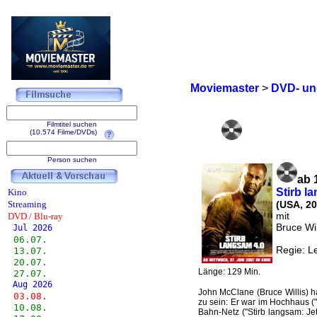
Moviemaster
>
DVD- und
Filmtitel suchen
(10.574 Filme/DVDs)
Person suchen
ab 
Stirb l
Kino
Streaming
(USA, 20
mit
DVD / Blu-ray
Bruce Wil
Jul 2026
06.07.
Regie: 
13.07.
20.07.
Länge: 129 Min.
27.07.
Aug 2026
John McClane (Bruce Willis) ha
03.08.
zu sein: Er war im Hochhaus ("
10.08.
Bahn-Netz ("Stirb langsam: Jetz