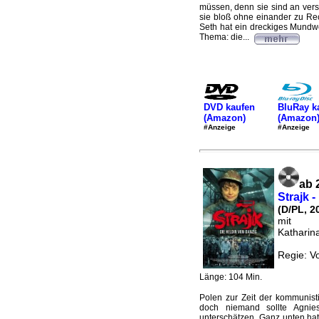
müssen, denn sie sind an ve
sie bloß ohne einander zu Rec
Seth hat ein dreckiges Mundwer
Thema: die...
DVD kaufen
BluRay k
(Amazon)
(Amazon
#Anzeige
#Anzeige
ab 
Strajk 
(D/PL, 2
mit
Katharin
Regie: Vo
Länge: 104 Min.
Polen zur Zeit der kommunisti
doch niemand sollte Agniesz
unterschätzen. Ganz unten hat