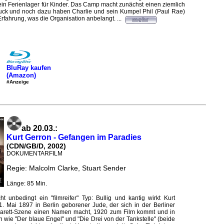
 ein Ferienlager für Kinder. Das Camp macht zunächst einen ziemlich
druck und noch dazu haben Charlie und sein Kumpel Phil (Paul Rae)
rfahrung, was die Organisation anbelangt. ...
BluRay kaufen
(Amazon)
#Anzeige
ab 20.03.:
Kurt Gerron - Gefangen im Paradies
(CDN/GB/D, 2002)
DOKUMENTARFILM
Regie: Malcolm Clarke, Stuart Sender
Länge: 85 Min.
cht unbedingt ein "filmreifer" Typ: Bullig und kantig wirkt Kurt
1. Mai 1897 in Berlin geborener Jude, der sich in der Berliner
barett-Szene einen Namen macht, 1920 zum Film kommt und in
 wie "Der blaue Engel" und "Die Drei von der Tankstelle" (beide