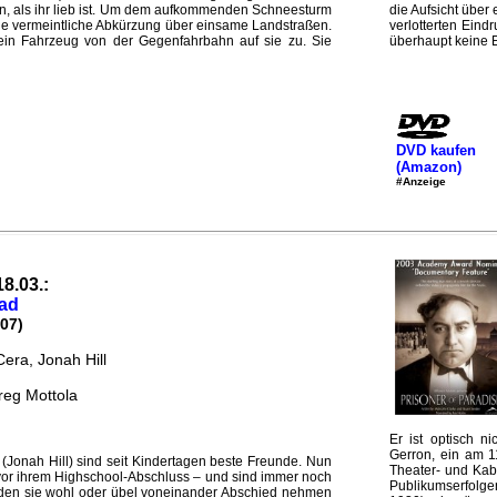
en, als ihr lieb ist. Um dem aufkommenden Schneesturm
die Aufsicht über
e vermeintliche Abkürzung über einsame Landstraßen.
verlotterten Ein
 ein Fahrzeug von der Gegenfahrbahn auf sie zu. Sie
überhaupt keine E
DVD kaufen
(Amazon)
#Anzeige
18.03.:
ad
07)
era, Jonah Hill
reg Mottola
Er ist optisch ni
Gerron, ein am 1
(Jonah Hill) sind seit Kindertagen beste Freunde. Nun
Theater- und Ka
vor ihrem Highschool-Abschluss – und sind immer noch
Publikumserfolgen
rden sie wohl oder übel voneinander Abschied nehmen