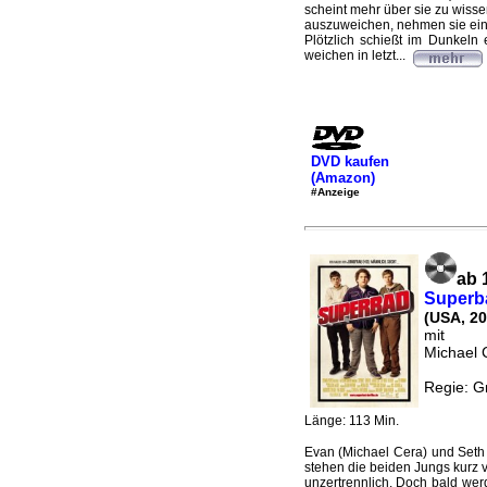
scheint mehr über sie zu wiss
auszuweichen, nehmen sie ein
Plötzlich schießt im Dunkeln
weichen in letzt...
DVD kaufen
(Amazon)
#Anzeige
ab 
Superb
(USA, 20
mit
Michael C
Regie: G
Länge: 113 Min.
Evan (Michael Cera) und Seth 
stehen die beiden Jungs kurz 
unzertrennlich. Doch bald we