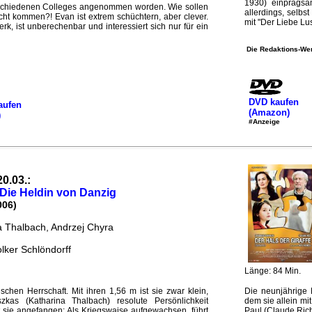
1930) einprägsam
rschiedenen Colleges angenommen worden. Wie sollen
allerdings, selbs
ht kommen?! Evan ist extrem schüchtern, aber clever.
mit "Der Liebe Lus
k, ist unberechenbar und interessiert sich nur für ein
Die Redaktions-Wer
DVD kaufen
aufen
(Amazon)
)
#Anzeige
20.03.:
- Die Heldin von Danzig
006)
a Thalbach, Andrzej Chyra
lker Schlöndorff
Länge: 84 Min.
schen Herrschaft. Mit ihren 1,56 m ist sie zwar klein,
Die neunjährige M
kas (Katharina Thalbach) resolute Persönlichkeit
dem sie allein mi
 sie angefangen: Als Kriegswaise aufgewachsen, führt
Paul (Claude Rich