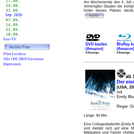
17.08.
Am Wochenende des 4. Juli dro
24.08.
Vereinigten Staaten die kompl
31.08.
hinter diesen Plänen steckt
Sep 2026
07.09.
14.09.
21.09.
28.09.
Free-TV
DVD kaufen
BluRay k
(Amazon)
(Amazon
#Anzeige
#Anzeige
Film-Lexikon
Alle OSCAR®-Gewinner
Impressum
ab 
Der eis
(USA, 20
mit
Emily Bl
Regie: G
Länge: 90 Min.
Eine Collegestudentin (Emily B
und meldet sich auf eine Mi
Mitstudent und Fahrer (Ashto