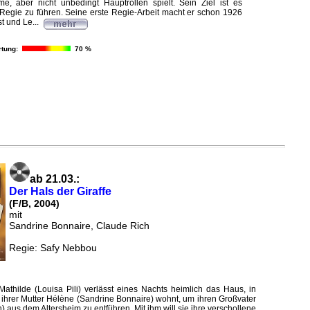
e, aber nicht unbedingt Hauptrollen spielt. Sein Ziel ist es
t Regie zu führen. Seine erste Regie-Arbeit macht er schon 1926
t und Le...
tung:
70 %
ab 21.03.:
Der Hals der Giraffe
(F/B, 2004)
mit
Sandrine Bonnaire, Claude Rich
Regie: Safy Nebbou
athilde (Louisa Pili) verlässt eines Nachts heimlich das Haus, in
t ihrer Mutter Hélène (Sandrine Bonnaire) wohnt, um ihren Großvater
) aus dem Altersheim zu entführen. Mit ihm will sie ihre verschollene