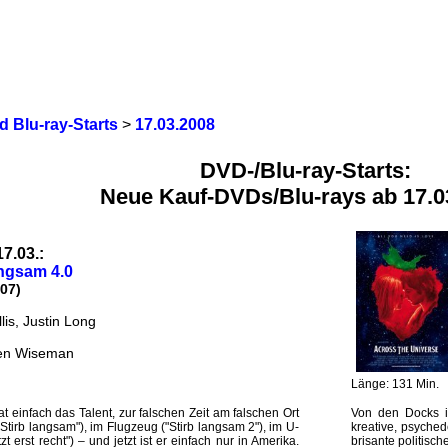
 Blu-ray-Starts
>
17.03.2008
DVD-/Blu-ray-Starts:
Neue Kauf-DVDs/Blu-rays ab 17.0
17.03.:
angsam 4.0
07)
lis, Justin Long
Len Wiseman
Länge: 131 Min.
t einfach das Talent, zur falschen Zeit am falschen Ort
Von den Docks in
Stirb langsam"), im Flugzeug ("Stirb langsam 2"), im U-
kreative, psyche
t erst recht") – und jetzt ist er einfach nur in Amerika.
brisante politisc