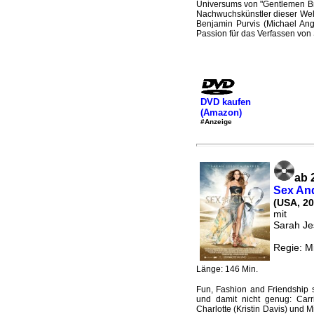
Universums von "Gentlemen Bro
Nachwuchskünstler dieser Welt
Benjamin Purvis (Michael Ang
Passion für das Verfassen von 
DVD kaufen
(Amazon)
#Anzeige
ab 
Sex And
(USA, 20
mit
Sarah Jes
Regie: Mi
Länge: 146 Min.
Fun, Fashion and Friendship s
und damit nicht genug: Carri
Charlotte (Kristin Davis) und 