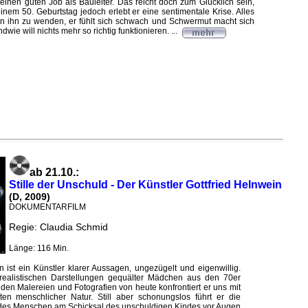
einen guten Job als Bauleiter. Das reicht doch zum Glücklich sein,
inem 50. Geburtstag jedoch erlebt er eine sentimentale Krise. Alles
en ihn zu wenden, er fühlt sich schwach und Schwermut macht sich
ndwie will nichts mehr so richtig funktionieren. ...
ab 21.10.:
Stille der Unschuld - Der Künstler Gottfried Helnwein
(D, 2009)
DOKUMENTARFILM
Regie: Claudia Schmid
Länge: 116 Min.
n ist ein Künstler klarer Aussagen, ungezügelt und eigenwillig.
realistischen Darstellungen gequälter Mädchen aus den 70er
 den Malereien und Fotografien von heute konfrontiert er uns mit
en menschlicher Natur. Still aber schonungslos führt er die
 des Menschen am Schicksal des unschuldigen Kindes vor Augen