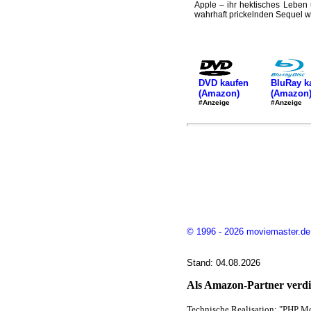
Apple – ihr hektisches Leben
wahrhaft prickelnden Sequel wie
DVD kaufen
BluRay k
(Amazon)
(Amazon
#Anzeige
#Anzeige
© 1996 - 2026 moviemaster.de
Stand: 04.08.2026
Als Amazon-Partner verdie
Technische Realisation: "PHP Mo