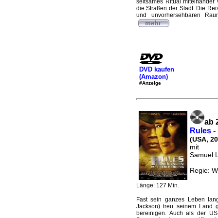
seltsames Ritual miteinander 
die Straßen der Stadt. Die Rei
und unvorhersehbaren Raum,
DVD kaufen
(Amazon)
#Anzeige
ab 
Rules 
(USA, 20
mit
Samuel L
Regie: Wi
Länge: 127 Min.
Fast sein ganzes Leben lang
Jackson) treu seinem Land g
bereinigen. Auch als der US