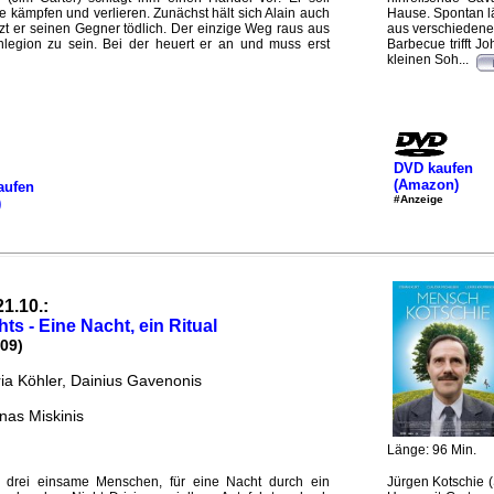
e kämpfen und verlieren. Zunächst hält sich Alain auch
Hause. Spontan lä
zt er seinen Gegner tödlich. Der einzige Weg raus aus
aus verschiedenen
nlegion zu sein. Bei der heuert er an und muss erst
Barbecue trifft 
kleinen Soh...
DVD kaufen
(Amazon)
aufen
#Anzeige
)
21.10.:
ts - Eine Nacht, ein Ritual
009)
ria Köhler, Dainius Gavenonis
nas Miskinis
Länge: 96 Min.
 drei einsame Menschen, für eine Nacht durch ein
Jürgen Kotschie (S