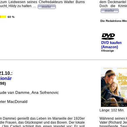
r zum Leidwesen seines Chefredakteurs Walter Burns
dem Deckmantel m
ucht, Hildy zu halten. ...
Doch die Krimin
60 %
Die Redaktions-Wer
DVD kaufen
(Amazon)
#Anzeige
21.10.:
ionär
98)
ude van Damme, Ana Sofrenovic
eter MacDonald
Länge: 102 Min.
an Damme) genießt das Leben im Marseille der 1920er
Während seines H
t die Frauen, das Glücksspiel und das Boxen. Der lokale
Vater (Richard Je
(Jim Carter) schlägt ihm einen Handel vor: Er soll
hinreißende Sav