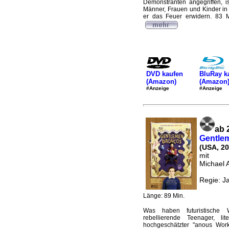
Demonstranten angegriffen, is
Männer, Frauen und Kinder in 
er das Feuer erwidern. 83 M
DVD kaufen
BluRay k
(Amazon)
(Amazon
#Anzeige
#Anzeige
ab 
Gentle
(USA, 20
mit
Michael 
Regie: J
Länge: 89 Min.
Was haben futuristische We
rebellierende Teenager, li
hochgeschätzter "anous Work