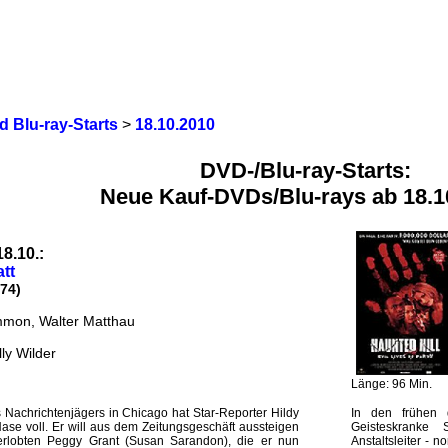
 Blu-ray-Starts
>
18.10.2010
DVD-/Blu-ray-Starts:
Neue Kauf-DVDs/Blu-rays ab 18.1
18.10.:
att
74)
mon, Walter Matthau
lly Wilder
Länge: 96 Min.
Nachrichtenjägers in Chicago hat Star-Reporter Hildy
In den frühen dr
se voll. Er will aus dem Zeitungsgeschäft aussteigen
Geisteskranke 
rlobten Peggy Grant (Susan Sarandon), die er nun
Anstaltsleiter - 