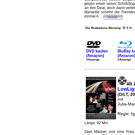
gegen einen seiner Schützling
an den Deal, doch dann verlet
Marseille scheint die Fremde
einmal A...
Die Redaktions-Wertung:
5 %
DVD kaufen
BluRay k
(Amazon)
(Amazon
#Anzeige
#Anzeige
ab 
LowLigh
(D/LT, 2
mit
Julia-Ma
Regie: Ig
Länge: 92 Min.
Zwei Männer und eine Frau,