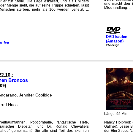
t er zur Stelle. Die Lage eskaliert, und als Childers
und macht den B
der Menge sieht, die auf seine Truppe schießen, lässt
Misshandlung. ...
enschen sterben, mehr als 100 werden verletzt. ...
DVD kaufen
(Amazon)
aufen
#Anzeige
)
22.10.:
men Broncos
09)
Angarano, Jennifer Coolidge
ared Hess
Länge: 95 Min.
ltraumfahrten, Popcornbälle, fantastische Hefe,
Nancy Holbrook (
terarischer Diebstahl und Dr. Ronald Chevaliers
Gallner), Jesse 
shop" gemeinsam? Sie alle sind Teil des skurrilen
der Elm Street. 