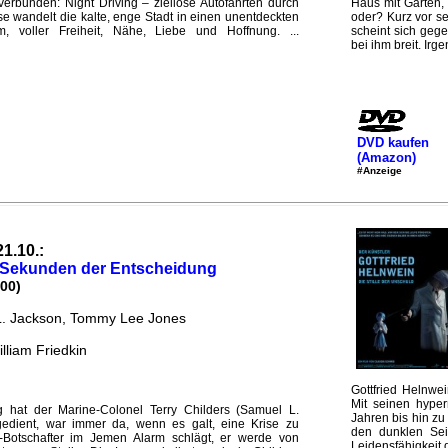
verbunden: Night Driving – ziellose Autofahrten durch
Haus mit Garten, 
se wandelt die kalte, enge Stadt in einen unentdeckten
oder? Kurz vor se
 voller Freiheit, Nähe, Liebe und Hoffnung. ...
scheint sich geg
bei ihm breit. Irge
DVD kaufen
(Amazon)
#Anzeige
21.10.:
- Sekunden der Entscheidung
00)
. Jackson, Tommy Lee Jones
lliam Friedkin
Gottfried Helnwei
Mit seinen hyper
 hat der Marine-Colonel Terry Childers (Samuel L.
Jahren bis hin zu
edient, war immer da, wenn es galt, eine Krise zu
den dunklen Seit
-Botschafter im Jemen Alarm schlägt, er werde von
Leidensfähigkeit