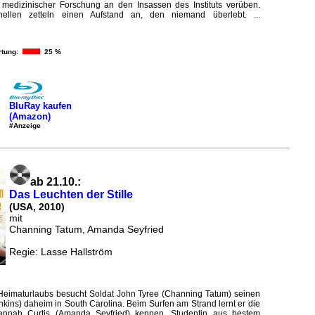
edizinischer Forschung an den Insassen des Instituts verüben.
ellen zetteln einen Aufstand an, den niemand überlebt. ...
tung:
25 %
BluRay kaufen
(Amazon)
#Anzeige
ab 21.10.:
Das Leuchten der Stille
(USA, 2010)
mit
Channing Tatum, Amanda Seyfried
Regie: Lasse Hallström
eimaturlaubs besucht Soldat John Tyree (Channing Tatum) seinen
nkins) daheim in South Carolina. Beim Surfen am Strand lernt er die
annah Curtis (Amanda Seyfried) kennen, Studentin aus bestem