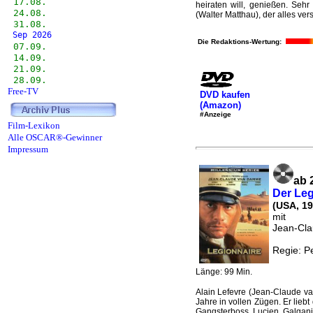
17.08.
heiraten will, genießen. Seh
24.08.
(Walter Matthau), der alles vers
31.08.
Sep 2026
Die Redaktions-Wertung:
07.09.
14.09.
21.09.
28.09.
Free-TV
DVD kaufen
(Amazon)
#Anzeige
Film-Lexikon
Alle OSCAR®-Gewinner
Impressum
ab 
Der Leg
(USA, 19
mit
Jean-Cla
Regie: P
Länge: 99 Min.
Alain Lefevre (Jean-Claude v
Jahre in vollen Zügen. Er lieb
Gangsterboss Lucien Galgani 