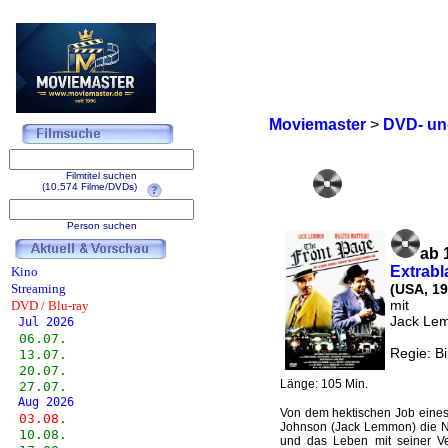
Moviemaster
>
DVD- und
Filmtitel suchen
(10.574 Filme/DVDs)
Person suchen
ab 
Extrabl
Kino
Streaming
(USA, 19
mit
DVD / Blu-ray
Jack Lem
Jul 2026
06.07.
Regie: Bi
13.07.
20.07.
Länge: 105 Min.
27.07.
Aug 2026
Von dem hektischen Job eines 
03.08.
Johnson (Jack Lemmon) die Na
10.08.
und das Leben mit seiner Ve