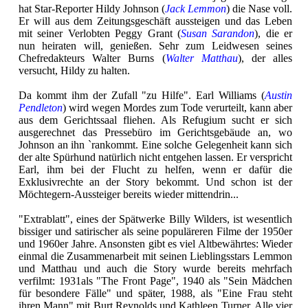
hat Star-Reporter Hildy Johnson (
Jack Lemmon
) die Nase voll.
Er will aus dem Zeitungsgeschäft aussteigen und das Leben
mit seiner Verlobten Peggy Grant (
Susan Sarandon
), die er
nun heiraten will, genießen. Sehr zum Leidwesen seines
Chefredakteurs Walter Burns (
Walter Matthau
), der alles
versucht, Hildy zu halten.
Da kommt ihm der Zufall "zu Hilfe". Earl Williams (
Austin
Pendleton
) wird wegen Mordes zum Tode verurteilt, kann aber
aus dem Gerichtssaal fliehen. Als Refugium sucht er sich
ausgerechnet das Pressebüro im Gerichtsgebäude an, wo
Johnson an ihn `rankommt. Eine solche Gelegenheit kann sich
der alte Spürhund natürlich nicht entgehen lassen. Er verspricht
Earl, ihm bei der Flucht zu helfen, wenn er dafür die
Exklusivrechte an der Story bekommt. Und schon ist der
Möchtegern-Aussteiger bereits wieder mittendrin...
"Extrablatt", eines der Spätwerke Billy Wilders, ist wesentlich
bissiger und satirischer als seine populäreren Filme der 1950er
und 1960er Jahre. Ansonsten gibt es viel Altbewährtes: Wieder
einmal die Zusammenarbeit mit seinen Lieblingsstars Lemmon
und Matthau und auch die Story wurde bereits mehrfach
verfilmt: 1931als "The Front Page", 1940 als "Sein Mädchen
für besondere Fälle" und später, 1988, als "Eine Frau steht
ihren Mann" mit Burt Reynolds und Kathleen Turner. Alle vier