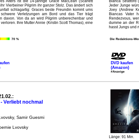
s Alters ist die 14-jährige Grace MacLean (Scarlett
Bianca Stratford 
ihr Vierbeiner Pilgrim ihr ganzer Stolz. Das ändert sich
Jeder Junge würd
unfall schlagartig: Graces beste Freundin kommt ums
Joey (Andrew Ke
t schwere Verletzungen am Bord und das Tier trägt
Biancas Vater h
n davon. Von da an wird Pilgrim unberechenbar und
Rendezvous, wenn
erloren. Ihre Mutter Annie (Kristin Scott Thomas), eine
dumme an der Reg
hasst Jungs und m
70 %
Die Redaktions-Wer
aufen
DVD kaufen
)
(Amazon)
#Anzeige
21.02.:
 - Verliebt nochmal
vovsky, Samir Guesmi
oemie Lvovsky
Länge: 91 Min.