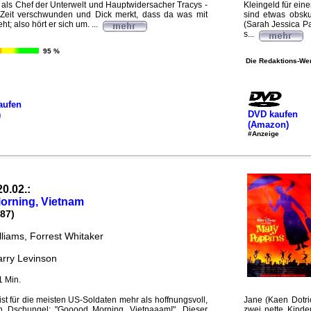
) als Chef der Unterwelt und Hauptwidersacher Tracys -
Kleingeld für ein
er Zeit verschwunden und Dick merkt, dass da was mit
sind etwas obsku
; also hört er sich um. ...
(Sarah Jessica Pa
s...
95 %
Die Redaktions-Wer
aufen
DVD kaufen
)
(Amazon)
#Anzeige
20.02.:
orning, Vietnam
87)
lliams, Forrest Whitaker
arry Levinson
1 Min.
st für die meisten US-Soldaten mehr als hoffnungsvoll,
Jane (Kaen Dotri
en Dschungel: "Gooood Morning, Vietnaaam!". Dieser
zwei nette Kinde