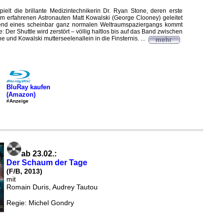
ielt die brillante Medizintechnikerin Dr. Ryan Stone, deren erste
om erfahrenen Astronauten Matt Kowalski (George Clooney) geleitet
end eines scheinbar ganz normalen Weltraumspaziergangs kommt
: Der Shuttle wird zerstört – völlig haltlos bis auf das Band zwischen
e und Kowalski mutterseelenallein in die Finsternis. ...
BluRay kaufen
(Amazon)
#Anzeige
ab 23.02.:
Der Schaum der Tage
(F/B, 2013)
mit
Romain Duris, Audrey Tautou
Regie: Michel Gondry