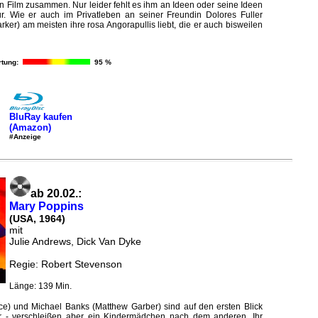
en Film zusammen. Nur leider fehlt es ihm an Ideen oder seine Ideen
r. Wie er auch im Privatleben an seiner Freundin Dolores Fuller
rker) am meisten ihre rosa Angorapullis liebt, die er auch bisweilen
tung:
95 %
BluRay kaufen
(Amazon)
#Anzeige
ab 20.02.:
Mary Poppins
(USA, 1964)
mit
Julie Andrews, Dick Van Dyke
Regie: Robert Stevenson
Länge: 139 Min.
ce) und Michael Banks (Matthew Garber) sind auf den ersten Blick
r - verschleißen aber ein Kindermädchen nach dem anderen. Ihr