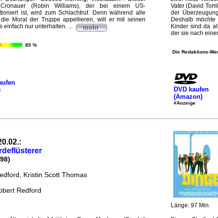
 Cronauer (Robin Williams), der bei einem US-
Vater (David Tom
ioniert ist, wird zum Schlachtruf. Denn während alle
der Überzeugung,
ie Moral der Truppe appellieren, will er mit seinen
Deshalb möchte 
 einfach nur unterhalten. ...
Kinder sind da al
der sie nach einer 
85 %
Die Redaktions-Wer
aufen
DVD kaufen
)
(Amazon)
#Anzeige
20.02.:
rdeflüsterer
98)
edford, Kristin Scott Thomas
obert Redford
Länge: 97 Min.