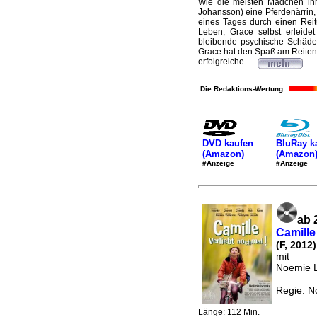
Wie die meisten Mädchen ihre
Johansson) eine Pferdenärrin, 
eines Tages durch einen Reit
Leben, Grace selbst erleide
bleibende psychische Schäde
Grace hat den Spaß am Reiten v
erfolgreiche ...
Die Redaktions-Wertung:
DVD kaufen
BluRay k
(Amazon)
(Amazon
#Anzeige
#Anzeige
ab 
Camille
(F, 2012)
mit
Noemie L
Regie: N
Länge: 112 Min.