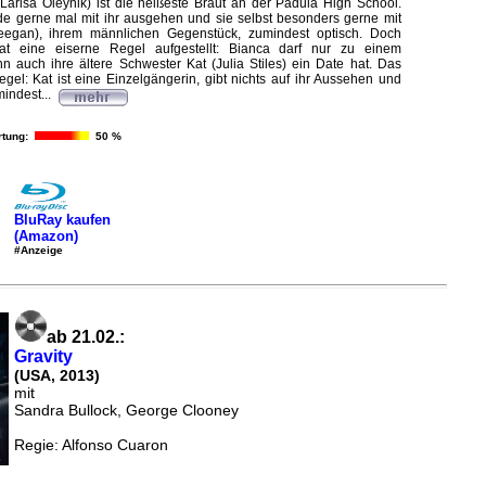
(Larisa Oleynik) ist die heißeste Braut an der Padula High School.
e gerne mal mit ihr ausgehen und sie selbst besonders gerne mit
egan), ihrem männlichen Gegenstück, zumindest optisch. Doch
at eine eiserne Regel aufgestellt: Bianca darf nur zu einem
 auch ihre ältere Schwester Kat (Julia Stiles) ein Date hat. Das
el: Kat ist eine Einzelgängerin, gibt nichts auf ihr Aussehen und
indest...
tung:
50 %
BluRay kaufen
(Amazon)
#Anzeige
ab 21.02.:
Gravity
(USA, 2013)
mit
Sandra Bullock, George Clooney
Regie: Alfonso Cuaron