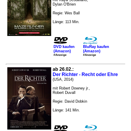
Dylan O'Brien
Regie: Wes Ball
Länge: 113 Min.
DVD kaufen
BluRay kaufen
(Amazon)
(Amazon)
#Anzeige
#Anzeige
ab 26.02.:
Der Richter - Recht oder Ehre
(USA, 2014)
mit Robert Downey jr.,
Robert Duvall
Regie: David Dobkin
Länge: 141 Min.