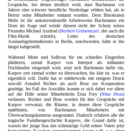
Gespräche, bei denen deutlich wird, dass Bachmann vor
Jahren eine schwere berufliche Niederlage erlitten hat, als in
Beirut seine Mitarbeiter enttarnt wurden. Dem Bürokraten
Mohr ist die unkonventionelle Arbeitsweise Bachmanns ein
Dorn im Auge und würde diesem nicht der Schutz seines
Freundes Michael Axelrod (
Herbert Grönemeyer
, der auch die
Film-Musik schrieb), Leiter des deutschen
Auslandsgeheimdienstes in Berlin, zuteilwerden, hätte er ihn
längst kaltgestellt.
Während Mohr und Sullivan für ein schnelles Eingreifen
plädieren, zumal Karpov von Interpol als militanter
Dschihadist eingestuft wird, setzt sich Bachmann dafür ein,
Karpov erst einmal weiter zu überwachen, bis klar ist, was er
eigentlich will. Dafür hat er mittlerweile mit einigem Druck
sowohl Annabel Richter als auch Brue zur Kooperation
genötigt. Im Fall der Anwältin konnte er sich dabei vor allem
auf die Hilfe seiner Mitarbeiterin Erna Frey (
Nina Hoss
)
verlassen. Richter und Brue werden für ihre Gespräche mit
Karpov verwanzt, die Räume, in denen diese Gespräche
stattfinden, von Bachmanns Mitarbeitern mit
Überwachungskameras ausgestattet. Dadurch erfahren alle die
tragische Familiengeschichte Karpovs, die Grund dafür ist,
warum der junge Issa das schmutzige Geld seines Vaters jetzt
humanitären Zwecken zugutekommen lassen will, u.a. einer