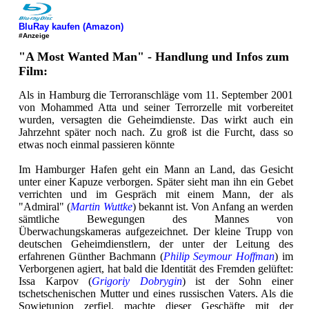
BluRay kaufen (Amazon)
#Anzeige
"A Most Wanted Man" - Handlung und Infos zum
Film:
Als in Hamburg die Terroranschläge vom 11. September 2001
von Mohammed Atta und seiner Terrorzelle mit vorbereitet
wurden, versagten die Geheimdienste. Das wirkt auch ein
Jahrzehnt später noch nach. Zu groß ist die Furcht, dass so
etwas noch einmal passieren könnte
Im Hamburger Hafen geht ein Mann an Land, das Gesicht
unter einer Kapuze verborgen. Später sieht man ihn ein Gebet
verrichten und im Gespräch mit einem Mann, der als
"Admiral" (
Martin Wuttke
) bekannt ist. Von Anfang an werden
sämtliche Bewegungen des Mannes von
Überwachungskameras aufgezeichnet. Der kleine Trupp von
deutschen Geheimdienstlern, der unter der Leitung des
erfahrenen Günther Bachmann (
Philip Seymour Hoffman
) im
Verborgenen agiert, hat bald die Identität des Fremden gelüftet:
Issa Karpov (
Grigoriy Dobrygin
) ist der Sohn einer
tschetschenischen Mutter und eines russischen Vaters. Als die
Sowjetunion zerfiel, machte dieser Geschäfte mit der