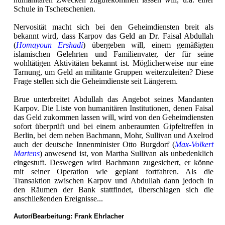
Schule in Tschetschenien.
Nervosität macht sich bei den Geheimdiensten breit als
bekannt wird, dass Karpov das Geld an Dr. Faisal Abdullah
(
Homayoun Ershadi
) übergeben will, einem gemäßigten
islamischen Gelehrten und Familienvater, der für seine
wohltätigen Aktivitäten bekannt ist. Möglicherweise nur eine
Tarnung, um Geld an militante Gruppen weiterzuleiten? Diese
Frage stellen sich die Geheimdienste seit Längerem.
Brue unterbreitet Abdullah das Angebot seines Mandanten
Karpov. Die Liste von humanitären Institutionen, denen Faisal
das Geld zukommen lassen will, wird von den Geheimdiensten
sofort überprüft und bei einem anberaumten Gipfeltreffen in
Berlin, bei dem neben Bachmann, Mohr, Sullivan und Axelrod
auch der deutsche Innenminister Otto Burgdorf (
Max-Volkert
Martens
) anwesend ist, von Martha Sullivan als unbedenklich
eingestuft. Deswegen wird Bachmann zugesichert, er könne
mit seiner Operation wie geplant fortfahren. Als die
Transaktion zwischen Karpov und Abdullah dann jedoch in
den Räumen der Bank stattfindet, überschlagen sich die
anschließenden Ereignisse...
Autor/Bearbeitung:
Frank Ehrlacher