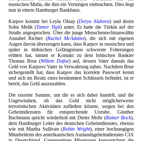
russischen Mafia, die ihm ein Vermögen einbrachten. Dies liegt
nun in einem Hamburger Bankhaus.
Karpov kommt bei Leyla Oktay (
Derya Alabora
) und deren
Sohn Melik (
Tamer Yigit
) unter. Er hatte die Türkin auf der
Straße angesprochen. Über die junge Menschenrechtsanwältin
Annabel Richter (
Rachel McAdams
), die sich mit eigenen
Augen davon überzeugen kann, dass Karpov in russischen und
später in türkischen Gefängnissen schwerste Folterungen
erlitten hat, nimmt er Kontakt zu dem britischen Bankier
Thomas Brue (
Willem Dafoe
) auf, dessen Vater damals das
Geld von Karpovs Vater in Verwahrung nahm. Nachdem Brue
sichergestellt hat, dass Karpov das korrekte Passwort kennt
und sich im Besitz eines bestimmten Schlüssels befindet, ist er
bereit, das Geld auszuzahlen.
Die enorme Summe, um die es sich dabei handelt, und die
Ungewissheit, ob das Geld nicht möglicherweise
terroristischen Aktivitäten zufließen könnte, sorgen bei den
Geheimdiensten für entsprechende Unruhe. Günther
Bachmann spricht wiederholt mit Dieter Mohr (
Rainer Bock
),
dem Hamburger Leiter des deutschen Geheimdienstes, ebenso
wie mit Martha Sullivan (
Robin Wright
), einer hochrangigen
Mitarbeiterin des amerikanischen Auslandsgeheimdienstes CIA
in Deutschland. Gegenseitiges Misstrauen kennzeichnet die