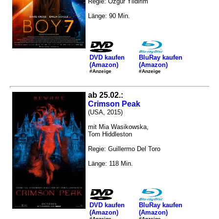
Regie: Özgür Yildirim
Länge: 90 Min.
DVD kaufen
BluRay kaufen
(Amazon)
(Amazon)
#Anzeige
#Anzeige
ab 25.02.:
Crimson Peak
(USA, 2015)
mit Mia Wasikowska,
Tom Hiddleston
Regie: Guillermo Del Toro
Länge: 118 Min.
DVD kaufen
BluRay kaufen
(Amazon)
(Amazon)
#Anzeige
#Anzeige