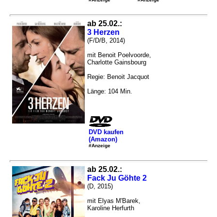
ab 25.02.:
3 Herzen
(F/D/B, 2014)
mit Benoit Poelvoorde,
Charlotte Gainsbourg
Regie: Benoit Jacquot
Länge: 104 Min.
DVD kaufen
(Amazon)
#Anzeige
ab 25.02.:
Fack Ju Göhte 2
(D, 2015)
mit Elyas M'Barek,
Karoline Herfurth