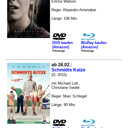
Emma Watson
Regie: Alejandro Amenabar
Länge: 106 Min.
DVD kaufen
BluRay kaufen
(Amazon)
(Amazon)
#Anzeige
#Anzeige
ab 26.02.:
Schmidts Katze
(D, 2015)
mit Michael Lott,
Christiane Seidel
Regie: Marc Schlegel
Länge: 90 Min.