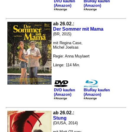
DVD kaufen
BluRay kaufen
(Amazon)
(Amazon)
#Anzeige
#Anzeige
ab 26.02.:
Der Sommer mit Mama
(BR, 2015)
mit Regina Case,
Michel Joelsas
Regie: Anna Muylaert
Länge: 114 Min.
DVD kaufen
BluRay kaufen
(Amazon)
(Amazon)
#Anzeige
#Anzeige
ab 26.02.:
Stung
(D/USA, 2014)
mit Matt O'Leary,