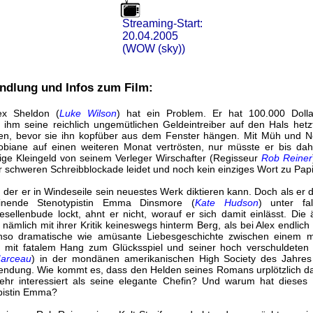
Streaming-Start:
20.04.2005
(WOW (sky))
ndlung und Infos zum Film:
lex Sheldon (
Luke Wilson
) hat ein Problem. Er hat 100.000 Dolla
 ihm seine reichlich ungemütlichen Geldeintreiber auf den Hals hetz
n, bevor sie ihn kopfüber aus dem Fenster hängen. Mit Müh und No
Grobiane auf einen weiteren Monat vertrösten, nur müsste er bis d
ge Kleingeld von seinem Verleger Wirschafter (Regisseur
Rob Reiner
r schweren Schreibblockade leidet und noch kein einziges Wort zu Papi
 der er in Windeseile sein neuestes Werk diktieren kann. Doch als er d
einende Stenotypistin Emma Dinsmore (
Kate Hudson
) unter fa
llenbude lockt, ahnt er nicht, worauf er sich damit einlässt. Die
 nämlich mit ihrer Kritik keineswegs hinterm Berg, als bei Alex endlic
nso dramatische wie amüsante Liebesgeschichte zwischen einem m
) mit fatalem Hang zum Glücksspiel und seiner hoch verschuldeten 
arceau
) in der mondänen amerikanischen High Society des Jahres
ndung. Wie kommt es, dass den Helden seines Romans urplötzlich da
ehr interessiert als seine elegante Chefin? Und warum hat diese
ypistin Emma?