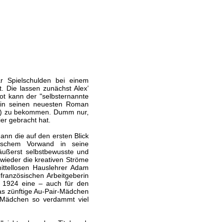
r Spielschulden bei einem
t. Die lassen zunächst Alex’
t kann der "selbsternannte
ahin seinen neuesten Roman
) zu bekommen. Dumm nur,
er gebracht hat.
ann die auf den ersten Blick
lschem Vorwand in seine
 äußerst selbstbewusste und
h wieder die kreativen Ströme
ittellosen Hauslehrer Adam
französischen Arbeitgeberin
 1924 eine – auch für den
s zünftige Au-Pair-Mädchen
s Mädchen so verdammt viel