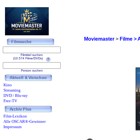
Moviemaster
>
Filme > 
Filmtitel suchen
(10.574 Filme/DVDs)
Person suchen
Kino
Streaming
DVD / Blu-ray
Free-TV
Film-Lexikon
Alle OSCAR®-Gewinner
Impressum