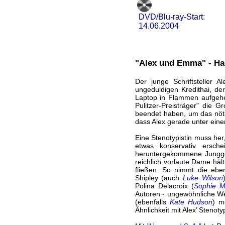
DVD/Blu-ray-Start:
14.06.2004
"Alex und Emma" - Ha
Der junge Schriftsteller A
ungeduldigen Kredithai, der
Laptop in Flammen aufgehe
Pulitzer-Preisträger" die 
beendet haben, um das nöti
dass Alex gerade unter eine
Eine Stenotypistin muss her,
etwas konservativ ersch
heruntergekommene Junggese
reichlich vorlaute Dame hält
fließen. So nimmt die ebe
Shipley (auch
Luke Wilson
Polina Delacroix (
Sophie M
Autoren - ungewöhnliche We
(ebenfalls
Kate Hudson
) m
Ähnlichkeit mit Alex’ Stenot