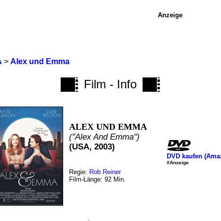
Anzeige
A
>
Alex und Emma
Film - Info
ALEX UND EMMA
("Alex And Emma")
(USA, 2003)
DVD kaufen (Ama
#Anzeige
Regie:
Rob Reiner
Film-Länge: 92 Min.