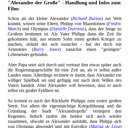
"Alexander der Große" - Handlung und Infos zum
Film:
Schon als der kleine Alexander (
Richard Burton
) zur Welt
kommt, wissen seine Eltern, Philipp von Mazedonien (
Fredric
March
) und Olympias (
Danielle Darrieux
), dass der Junge zu
Großem bestimmt ist. Als Vater Philipp dann die Zeit für
gekommen hält, aus seinem Sohn einen großen Krieger zu
machen, sträubt der sich zunächst – hat der doch mit
Aristoteles (
Barry Jones
) zunächst einen "geistigen"
Lehrmeister gefunden.
Aber Papa setzt sich durch und vertraut ihm etwas später auch
die Regierungsgeschäfte für eine Zeit an, als er selbst außer
Landes muss. Allerdings rechnete er damit, dass Alexander ein
williger Spielball sei und gefügig nur nach dem Willen des
Vaters handelt. Aber Alexander will beweisen, dass er auch
selbst ein großer Feldherr ist.
So kommt es nach der Rückkehr Philipps zum ersten großen
Streit: Vor allem die eigenmächtige Kriegsführung und die
Gründung der Stadt "Alexandropolis" verärgern den
Regenten. Jedoch raufen die beiden sich auch wieder
zusammen, obwohl es Alexander aufstößt, dass Philipp sich
von Olympias abwendet und mit Eurydice (
Marisa de Leza
)