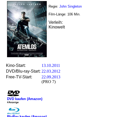
Regie:
John Singleton
Film-Länge:
106
Min.
Verleih:
Kinowelt
Kino-Start:
13.10.2011
DVD/Blu-ray-Start:
22.03.2012
Free-TV-Start:
22.09.2013
(PRO 7)
DVD kaufen (Amazon)
#Anzeige
BluRay kaufen (Amazon)