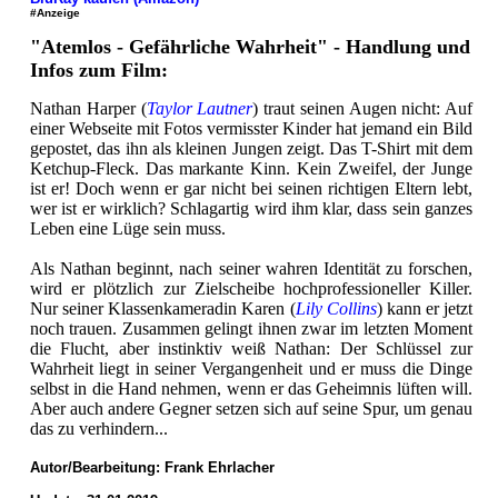
#Anzeige
"Atemlos - Gefährliche Wahrheit" - Handlung und
Infos zum Film:
Nathan Harper (
Taylor Lautner
) traut seinen Augen nicht: Auf
einer Webseite mit Fotos vermisster Kinder hat jemand ein Bild
gepostet, das ihn als kleinen Jungen zeigt. Das T-Shirt mit dem
Ketchup-Fleck. Das markante Kinn. Kein Zweifel, der Junge
ist er! Doch wenn er gar nicht bei seinen richtigen Eltern lebt,
wer ist er wirklich? Schlagartig wird ihm klar, dass sein ganzes
Leben eine Lüge sein muss.
Als Nathan beginnt, nach seiner wahren Identität zu forschen,
wird er plötzlich zur Zielscheibe hochprofessioneller Killer.
Nur seiner Klassenkameradin Karen (
Lily Collins
) kann er jetzt
noch trauen. Zusammen gelingt ihnen zwar im letzten Moment
die Flucht, aber instinktiv weiß Nathan: Der Schlüssel zur
Wahrheit liegt in seiner Vergangenheit und er muss die Dinge
selbst in die Hand nehmen, wenn er das Geheimnis lüften will.
Aber auch andere Gegner setzen sich auf seine Spur, um genau
das zu verhindern...
Autor/Bearbeitung:
Frank Ehrlacher