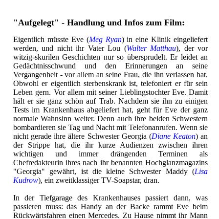
"Aufgelegt" - Handlung und Infos zum Film:
Eigentlich müsste Eve (
Meg Ryan
) in eine Klinik eingeliefert
werden, und nicht ihr Vater Lou (
Walter Matthau
), der vor
witzig-skurilen Geschichten nur so übersprudelt. Er leidet an
Gedächtnisschwund und den Erinnerungen an seine
Vergangenheit - vor allem an seine Frau, die ihn verlassen hat.
Obwohl er eigentlich sterbenskrank ist, telefoniert er für sein
Leben gern. Vor allem mit seiner Lieblingstochter Eve. Damit
hält er sie ganz schön auf Trab. Nachdem sie ihn zu einigen
Tests im Krankenhaus abgeliefert hat, geht für Eve der ganz
normale Wahnsinn weiter. Denn auch ihre beiden Schwestern
bombardieren sie Tag und Nacht mit Telefonanrufen. Wenn sie
nicht gerade ihre ältere Schwester Georgia (
Diane Keaton
) an
der Strippe hat, die ihr kurze Audienzen zwischen ihren
wichtigen und immer drängenden Terminen als
Chefredakteurin ihres nach ihr benannten Hochglanzmagazins
"Georgia" gewährt, ist die kleine Schwester Maddy (
Lisa
Kudrow
), ein zweitklassiger TV-Soapstar, dran.
In der Tiefgarage des Krankenhauses passiert dann, was
passieren muss: das Handy an der Backe rammt Eve beim
Rückwärtsfahren einen Mercedes. Zu Hause nimmt ihr Mann