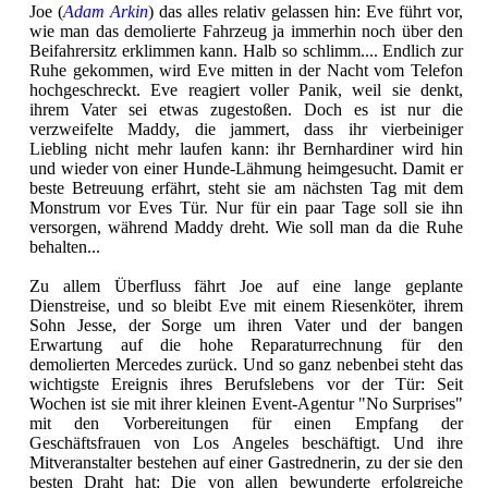
Joe (
Adam Arkin
) das alles relativ gelassen hin: Eve führt vor,
wie man das demolierte Fahrzeug ja immerhin noch über den
Beifahrersitz erklimmen kann. Halb so schlimm.... Endlich zur
Ruhe gekommen, wird Eve mitten in der Nacht vom Telefon
hochgeschreckt. Eve reagiert voller Panik, weil sie denkt,
ihrem Vater sei etwas zugestoßen. Doch es ist nur die
verzweifelte Maddy, die jammert, dass ihr vierbeiniger
Liebling nicht mehr laufen kann: ihr Bernhardiner wird hin
und wieder von einer Hunde-Lähmung heimgesucht. Damit er
beste Betreuung erfährt, steht sie am nächsten Tag mit dem
Monstrum vor Eves Tür. Nur für ein paar Tage soll sie ihn
versorgen, während Maddy dreht. Wie soll man da die Ruhe
behalten...
Zu allem Überfluss fährt Joe auf eine lange geplante
Dienstreise, und so bleibt Eve mit einem Riesenköter, ihrem
Sohn Jesse, der Sorge um ihren Vater und der bangen
Erwartung auf die hohe Reparaturrechnung für den
demolierten Mercedes zurück. Und so ganz nebenbei steht das
wichtigste Ereignis ihres Berufslebens vor der Tür: Seit
Wochen ist sie mit ihrer kleinen Event-Agentur "No Surprises"
mit den Vorbereitungen für einen Empfang der
Geschäftsfrauen von Los Angeles beschäftigt. Und ihre
Mitveranstalter bestehen auf einer Gastrednerin, zu der sie den
besten Draht hat: Die von allen bewunderte erfolgreiche