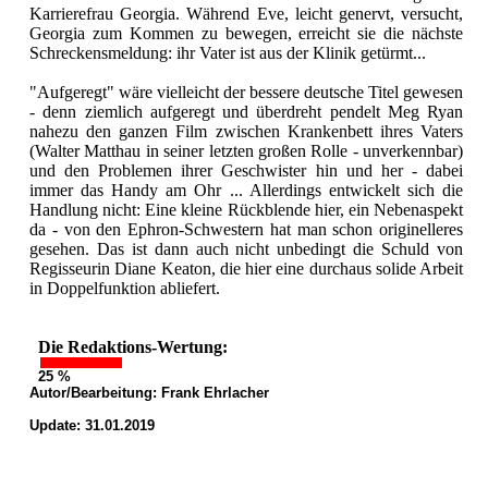
Karrierefrau Georgia. Während Eve, leicht genervt, versucht,
Georgia zum Kommen zu bewegen, erreicht sie die nächste
Schreckensmeldung: ihr Vater ist aus der Klinik getürmt...
"Aufgeregt" wäre vielleicht der bessere deutsche Titel gewesen
- denn ziemlich aufgeregt und überdreht pendelt Meg Ryan
nahezu den ganzen Film zwischen Krankenbett ihres Vaters
(Walter Matthau in seiner letzten großen Rolle - unverkennbar)
und den Problemen ihrer Geschwister hin und her - dabei
immer das Handy am Ohr ... Allerdings entwickelt sich die
Handlung nicht: Eine kleine Rückblende hier, ein Nebenaspekt
da - von den Ephron-Schwestern hat man schon originelleres
gesehen. Das ist dann auch nicht unbedingt die Schuld von
Regisseurin Diane Keaton, die hier eine durchaus solide Arbeit
in Doppelfunktion abliefert.
Die Redaktions-Wertung:
25 %
Autor/Bearbeitung:
Frank Ehrlacher
Update: 31.01.2019