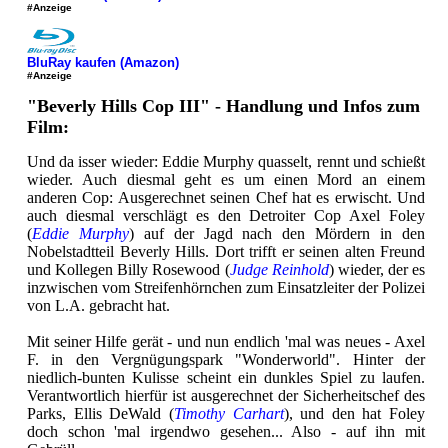
#Anzeige
BluRay kaufen (Amazon)
#Anzeige
"Beverly Hills Cop III" - Handlung und Infos zum
Film:
Und da isser wieder: Eddie Murphy quasselt, rennt und schießt
wieder. Auch diesmal geht es um einen Mord an einem
anderen Cop: Ausgerechnet seinen Chef hat es erwischt. Und
auch diesmal verschlägt es den Detroiter Cop Axel Foley
(
Eddie Murphy
) auf der Jagd nach den Mördern in den
Nobelstadtteil Beverly Hills. Dort trifft er seinen alten Freund
und Kollegen Billy Rosewood (
Judge Reinhold
) wieder, der es
inzwischen vom Streifenhörnchen zum Einsatzleiter der Polizei
von L.A. gebracht hat.
Mit seiner Hilfe gerät - und nun endlich 'mal was neues - Axel
F. in den Vergnügungspark "Wonderworld". Hinter der
niedlich-bunten Kulisse scheint ein dunkles Spiel zu laufen.
Verantwortlich hierfür ist ausgerechnet der Sicherheitschef des
Parks, Ellis DeWald (
Timothy Carhart
), und den hat Foley
doch schon 'mal irgendwo gesehen... Also - auf ihn mit