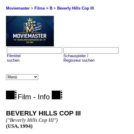
Moviemaster
>
Filme > B
>
Beverly Hills Cop III
Filmtitel
Schauspieler /
suchen
Regisseur suchen
Film - Info
BEVERLY HILLS COP III
("Beverly Hills Cop III")
(USA, 1994)