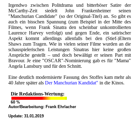
Irgendwo zwischen Politdrama und bitterböser Satire der
McCarthy-Zeit siedelt John Frankenheimer seinen
"Manchurian Candidate" (so der Original-Titel) an. So gibt es
auch ein bisschen Spannung (zum Beispiel in der Mitte des
Filmes, wenn Frank Sinatra den scheinbar unkontrollierten
Laurence Harvey verfolgt) und gegen Ende, ein satirischer
Aspekt kommt allerdings allenfalls bei den (Stief-)Eltern
Shaws zum Tragen. Wie in vielen seiner Filme wurden an die
schauspielerischen Leistungen Sinatras hier keine großen
Ansprüche gestellt – und doch bewältigt er seinen Part mit
Bravour. Je eine "OSCAR"-Nominierung gab es für "Mama"
Angela Lansbury und für den Schnitt.
Eine deutlich modernisierte Fassung des Stoffes kam mehr als
40 Jahre später als
Der Manchurian Kandidat"
in die Kinos.
Die Redaktions-Wertung:
60 %
Autor/Bearbeitung:
Frank Ehrlacher
Update: 31.01.2019