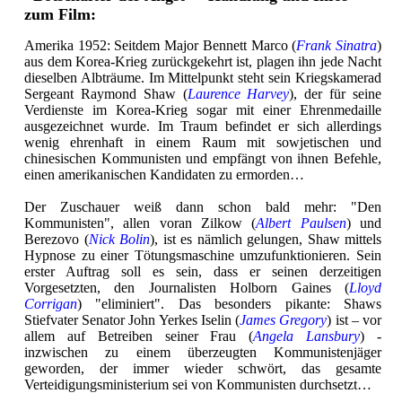
zum Film:
Amerika 1952: Seitdem Major Bennett Marco (
Frank Sinatra
)
aus dem Korea-Krieg zurückgekehrt ist, plagen ihn jede Nacht
dieselben Albträume. Im Mittelpunkt steht sein Kriegskamerad
Sergeant Raymond Shaw (
Laurence Harvey
), der für seine
Verdienste im Korea-Krieg sogar mit einer Ehrenmedaille
ausgezeichnet wurde. Im Traum befindet er sich allerdings
wenig ehrenhaft in einem Raum mit sowjetischen und
chinesischen Kommunisten und empfängt von ihnen Befehle,
einen amerikanischen Kandidaten zu ermorden…
Der Zuschauer weiß dann schon bald mehr: "Den
Kommunisten", allen voran Zilkow (
Albert Paulsen
) und
Berezovo (
Nick Bolin
), ist es nämlich gelungen, Shaw mittels
Hypnose zu einer Tötungsmaschine umzufunktionieren. Sein
erster Auftrag soll es sein, dass er seinen derzeitigen
Vorgesetzten, den Journalisten Holborn Gaines (
Lloyd
Corrigan
) "eliminiert". Das besonders pikante: Shaws
Stiefvater Senator John Yerkes Iselin (
James Gregory
) ist – vor
allem auf Betreiben seiner Frau (
Angela Lansbury
) -
inzwischen zu einem überzeugten Kommunistenjäger
geworden, der immer wieder schwört, das gesamte
Verteidigungsministerium sei von Kommunisten durchsetzt…