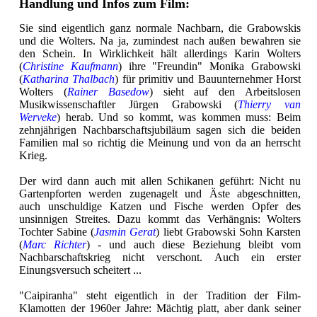
Handlung und Infos zum Film:
Sie sind eigentlich ganz normale Nachbarn, die Grabowskis
und die Wolters. Na ja, zumindest nach außen bewahren sie
den Schein. In Wirklichkeit hält allerdings Karin Wolters
(
Christine Kaufmann
) ihre "Freundin" Monika Grabowski
(
Katharina Thalbach
) für primitiv und Bauunternehmer Horst
Wolters (
Rainer Basedow
) sieht auf den Arbeitslosen
Musikwissenschaftler Jürgen Grabowski (
Thierry van
Werveke
) herab. Und so kommt, was kommen muss: Beim
zehnjährigen Nachbarschaftsjubiläum sagen sich die beiden
Familien mal so richtig die Meinung und von da an herrscht
Krieg.
Der wird dann auch mit allen Schikanen geführt: Nicht nu
Gartenpforten werden zugenagelt und Äste abgeschnitten,
auch unschuldige Katzen und Fische werden Opfer des
unsinnigen Streites. Dazu kommt das Verhängnis: Wolters
Tochter Sabine (
Jasmin Gerat
) liebt Grabowski Sohn Karsten
(
Marc Richter
) - und auch diese Beziehung bleibt vom
Nachbarschaftskrieg nicht verschont. Auch ein erster
Einungsversuch scheitert ...
"Caipiranha" steht eigentlich in der Tradition der Film-
Klamotten der 1960er Jahre: Mächtig platt, aber dank seiner