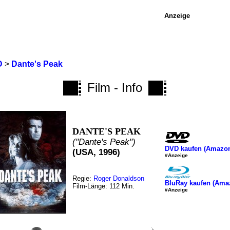
Anzeige
D
>
Dante's Peak
Film - Info
DANTE'S PEAK
("Dante's Peak")
DVD kaufen (Amazo
(USA, 1996)
#Anzeige
Regie:
Roger Donaldson
BluRay kaufen (Ama
Film-Länge: 112 Min.
#Anzeige