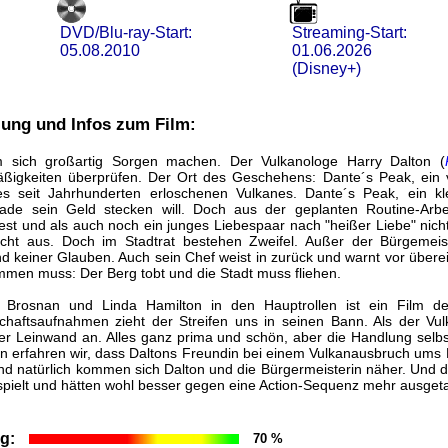
DVD/Blu-ray-Start:
Streaming-Start:
05.08.2010
01.06.2026
(Disney+)
lung und Infos zum Film:
um sich großartig Sorgen machen. Der Vulkanologe Harry Dalton (
ßigkeiten überprüfen. Der Ort des Geschehens: Dante´s Peak, ein v
 seit Jahrhunderten erloschenen Vulkanes. Dante´s Peak, ein kl
erade sein Geld stecken will. Doch aus der geplanten Routine-Arbeit
t und als auch noch ein junges Liebespaar nach "heißer Liebe" nicht
richt aus. Doch im Stadtrat bestehen Zweifel. Außer der Bürgemei
nd keiner Glauben. Auch sein Chef weist in zurück und warnt vor übere
men muss: Der Berg tobt und die Stadt muss fliehen.
 Brosnan und Linda Hamilton in den Hauptrollen ist ein Film der
aftsaufnahmen zieht der Streifen uns in seinen Bann. Als der Vulka
r Leinwand an. Alles ganz prima und schön, aber die Handlung selbs
inn erfahren wir, dass Daltons Freundin bei einem Vulkanausbruch ums
nd natürlich kommen sich Dalton und die Bürgermeisterin näher. Und 
ielt und hätten wohl besser gegen eine Action-Sequenz mehr ausgeta
g:
70 %