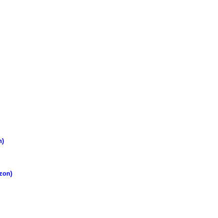
n)
zon)