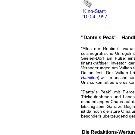
Kino-Start:
10.04.1997
"Dante's Peak" - Hand
"Alles nur Routine", war
seismograhische Unregelmä
Seelen-Dorf am Fuße eines
finanzkräftiger Investor g
Veränderungen am Vulkan fes
Dalton fest: Der Vulkan b
Hamilton
) will im anscheine
Uns so kommt es wie es kom
"Dante´s Peak" mit Pierce
Trickaufnahmen und Landsch
minutenlanges Chaos auf de
kitschig sein. Ganz zu Beg
ist da noch die sture Oma u
besonders überzeugend gesp
Die Redaktions-Wertun