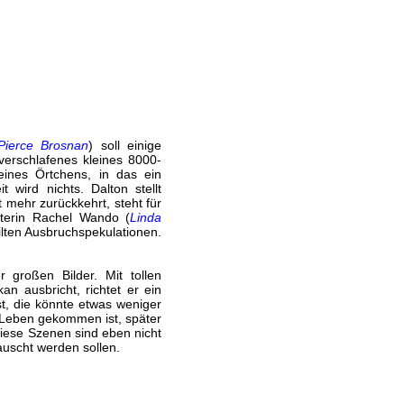
Pierce Brosnan
) soll einige
erschlafenes kleines 8000-
eines Örtchens, in das ein
 wird nichts. Dalton stellt
 mehr zurückkehrt, steht für
sterin Rachel Wando (
Linda
ilten Ausbruchspekulationen.
 großen Bilder. Mit tollen
n ausbricht, richtet er ein
t, die könnte etwas weniger
 Leben gekommen ist, später
diese Szenen sind eben nicht
uscht werden sollen.