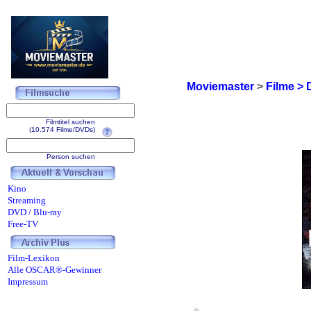
Moviemaster
>
Filme > 
Filmtitel suchen
(10.574 Filme/DVDs)
Person suchen
Kino
Streaming
DVD / Blu-ray
Free-TV
Film-Lexikon
Alle OSCAR®-Gewinner
Impressum