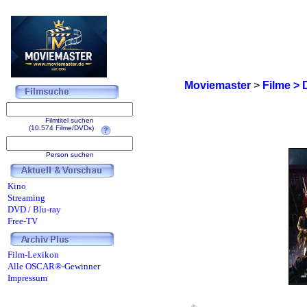
Moviemaster
>
Filme > 
Filmtitel suchen
(10.574 Filme/DVDs)
Person suchen
Kino
Streaming
DVD / Blu-ray
Free-TV
Film-Lexikon
Alle OSCAR®-Gewinner
Impressum