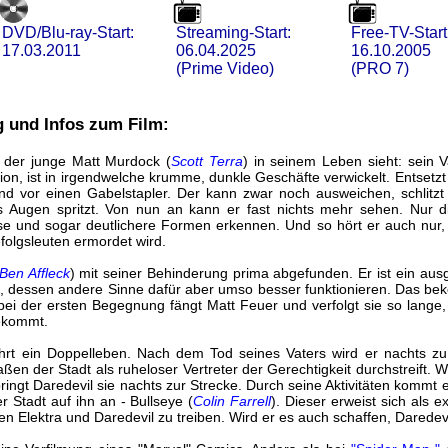
DVD/Blu-ray-Start:
Streaming-Start:
Free-TV-Start
17.03.2011
06.04.2025
16.10.2005
(Prime Video)
(PRO 7)
g und Infos zum Film:
s der junge Matt Murdock (
Scott Terra
) in seinem Leben sieht: sein V
, ist in irgendwelche krumme, dunkle Geschäfte verwickelt. Entsetzt
d vor einen Gabelstapler. Der kann zwar noch ausweichen, schlitzt
tts Augen spritzt. Von nun an kann er fast nichts mehr sehen. Nur
sse und sogar deutlichere Formen erkennen. Und so hört er auch nur, 
folgsleuten ermordet wird.
Ben Affleck
) mit seiner Behinderung prima abgefunden. Er ist ein aus
t, dessen andere Sinne dafür aber umso besser funktionieren. Das be
 bei der ersten Begegnung fängt Matt Feuer und verfolgt sie so lange
ekommt.
ührt ein Doppelleben. Nach dem Tod seines Vaters wird er nachts z
aßen der Stadt als ruheloser Vertreter der Gerechtigkeit durchstreift.
ringt Daredevil sie nachts zur Strecke. Durch seine Aktivitäten kommt 
er Stadt auf ihn an - Bullseye (
Colin Farrell
). Dieser erweist sich als 
hen Elektra und Daredevil zu treiben. Wird er es auch schaffen, Darede