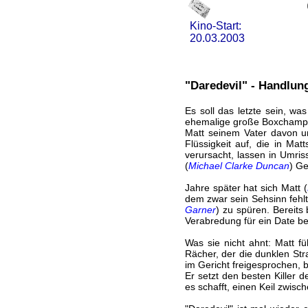
Kino-Start:
20.03.2003
"Daredevil" - Handlun
Es soll das letzte sein, wa
ehemalige große Boxchampion
Matt seinem Vater davon un
Flüssigkeit auf, die in Ma
verursacht, lassen in Umri
(
Michael Clarke Duncan
) Ge
Jahre später hat sich Matt (
dem zwar sein Sehsinn fehl
Garner
) zu spüren. Bereits
Verabredung für ein Date b
Was sie nicht ahnt: Matt f
Rächer, der die dunklen Str
im Gericht freigesprochen, b
Er setzt den besten Killer d
es schafft, einen Keil zwisc