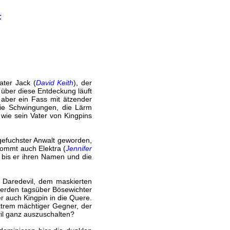
:
ater Jack (
David Keith
), der
 über diese Entdeckung läuft
 aber ein Fass mit ätzender
 die Schwingungen, die Lärm
wie sein Vater von Kingpins
gefuchster Anwalt geworden,
kommt auch Elektra (
Jennifer
, bis er ihren Namen und die
u Daredevil, dem maskierten
 Werden tagsüber Bösewichter
er auch Kingpin in die Quere.
extrem mächtiger Gegner, der
vil ganz auszuschalten?