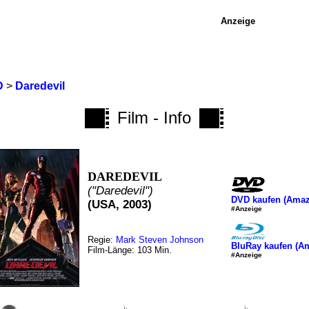
Anzeige
D
>
Daredevil
Film - Info
DAREDEVIL
("Daredevil")
DVD kaufen (Ama
(USA, 2003)
#Anzeige
Regie:
Mark Steven Johnson
BluRay kaufen (A
Film-Länge: 103 Min.
#Anzeige