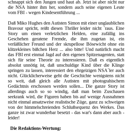
schnappt sich den Jungen und haut ab. Jetzt ist aber nicht nur
die NSA hinter ihm her, sondern auch seine eigenen Leute
vom FBI - wegen Kindesentführung ...
Daß Miko Hughes den Autisten Simon mit einer unglaublichen
Bravour spricht, reißt diesen Thriller leider nicht `raus. Eine
Story um einen verletzlichen Helden, eine zufällig ins
Geschehen geratene Fremde, die ihm zugetan ist, ein
verläßlicher Freund und der skrupellose Bösewicht ohne ein
klitzekleines bißchen Herz ... also bitte! Und natürlich macht
das FBI erst einmal Jagd auf den eigenen Spitzenagenten, statt
sich für seine Theorie zu interessieren. Daß es eigentlich
absolut unnötig ist, daß unschuldige Kind über die Klinge
springen zu lassen, interessiert den ehrgeizigen NSA`ler auch
nicht. Glücklicherweise geht die Geschichte wenigstens nicht
so weit, daß gleich alle Autisten mit photograhischem
Gedächtnis erschossen werden sollen... Die ganze Story ist
allerdings auch so so windig, daß man beim Zuschauen
seekrank wird, die Figuren haben bis auf wenige Ausnahmen
nicht einmal ansatzweise realistische Züge, ganz zu schweigen
von der himmelschreienden Schlußsequenz des Werkes. Das
ganze ist zwar wunderbar besetzt - das war's dann aber auch -
leider!
Die Redaktions-Wertung: