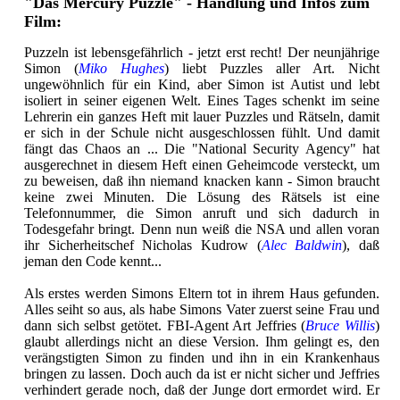
"Das Mercury Puzzle" - Handlung und Infos zum
Film:
Puzzeln ist lebensgefährlich - jetzt erst recht! Der neunjährige
Simon (
Miko Hughes
) liebt Puzzles aller Art. Nicht
ungewöhnlich für ein Kind, aber Simon ist Autist und lebt
isoliert in seiner eigenen Welt. Eines Tages schenkt im seine
Lehrerin ein ganzes Heft mit lauer Puzzles und Rätseln, damit
er sich in der Schule nicht ausgeschlossen fühlt. Und damit
fängt das Chaos an ... Die "National Security Agency" hat
ausgerechnet in diesem Heft einen Geheimcode versteckt, um
zu beweisen, daß ihn niemand knacken kann - Simon braucht
keine zwei Minuten. Die Lösung des Rätsels ist eine
Telefonnummer, die Simon anruft und sich dadurch in
Todesgefahr bringt. Denn nun weiß die NSA und allen voran
ihr Sicherheitschef Nicholas Kudrow (
Alec Baldwin
), daß
jeman den Code kennt...
Als erstes werden Simons Eltern tot in ihrem Haus gefunden.
Alles seiht so aus, als habe Simons Vater zuerst seine Frau und
dann sich selbst getötet. FBI-Agent Art Jeffries (
Bruce Willis
)
glaubt allerdings nicht an diese Version. Ihm gelingt es, den
verängstigten Simon zu finden und ihn in ein Krankenhaus
bringen zu lassen. Doch auch da ist er nicht sicher und Jeffries
verhindert gerade noch, daß der Junge dort ermordet wird. Er