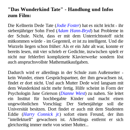
"Das Wunderkind Tate" - Handlung und Infos
zum Film:
Die Kellnerin Dede Tate (
Jodie Foster
) hat es nicht leicht - ihr
siebenjähriger Sohn Fred (
Adam Hann-Bryd
) hat Probleme in
der Schule. Nicht, dass er mit dem Unterrichtsstoff nicht
mitkommen würde - im Gegenteil, er ist zu intelligent. Und die
Wurzeln liegen schon früher: Als er ein Jahr alt war, konnte er
bereits lesen, mit vier schrieb er Gedichte, inzwischen spielt er
nicht nur fehlerfrei komplizierte Klavierwerke sondern löst
auch anspruchsvollste Mathematikaufgaben.
Dadurch wird er allerdings in der Schule zum Außenseiter -
kein Wunder, einen Gesprächspartner, der ihm gewachsen ist,
findet er dort nicht. Und auch Mutter Dede wird langsam mit
dem Wunderkind nicht mehr fertig. Hilfe scheint in Form der
Psychologin Jane Grierson (
Dianne Wiest
) zu nahen. Sie leitet
ein Institut für hochbegabte Kinder und macht einen
ungewöhnlichen Vorschlag: Der Siebenjährige soll die
Universität besitzen. Dort findet er auch mit dem Studenten
Eddie (
Harry Connick jr.
) sofort einen Freund, der ihm
"intellektuell" gewachsen ist. Allerdings entfernt er sich
gleichzeitig immer mehr von seiner Mutter...