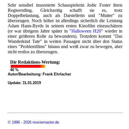
Sehr sensibel inszenierte Schauspielerin Jodie Foster ihren
Regieerstling. Gleichzeitig schafft sie es, trotz
Doppelbelastung, auch als Darstellerin und "Mutter" zu
überzeugen. Noch höher ist allerdings sicherlich die Leistung
Adam Hann-Byrds in seinem ersten Kinofilm einzuschätzen
(er war übrigens Jahre später in
"Halloween H20"
wieder in
einer größeren Rolle zu bewundern). Trotzdem kommt "Das
Wunderkind Tate" in weiten Passagen nicht über den Status
eines "Problemfilms" hinaus und weiß zwar zu bewegen, aber
nicht restlos zu überzeugen.
Die Redaktions-Wertung:
40 %
Autor/Bearbeitung:
Frank Ehrlacher
Update: 31.01.2019
© 1996 - 2026 moviemaster.de