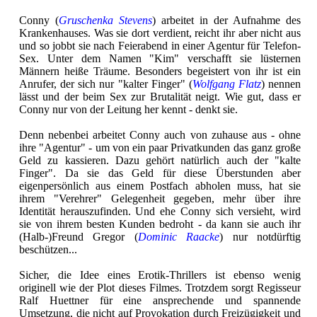
Conny (
Gruschenka Stevens
) arbeitet in der Aufnahme des
Krankenhauses. Was sie dort verdient, reicht ihr aber nicht aus
und so jobbt sie nach Feierabend in einer Agentur für Telefon-
Sex. Unter dem Namen "Kim" verschafft sie lüsternen
Männern heiße Träume. Besonders begeistert von ihr ist ein
Anrufer, der sich nur "kalter Finger" (
Wolfgang Flatz
) nennen
lässt und der beim Sex zur Brutalität neigt. Wie gut, dass er
Conny nur von der Leitung her kennt - denkt sie.
Denn nebenbei arbeitet Conny auch von zuhause aus - ohne
ihre "Agentur" - um von ein paar Privatkunden das ganz große
Geld zu kassieren. Dazu gehört natürlich auch der "kalte
Finger". Da sie das Geld für diese Überstunden aber
eigenpersönlich aus einem Postfach abholen muss, hat sie
ihrem "Verehrer" Gelegenheit gegeben, mehr über ihre
Identität herauszufinden. Und ehe Conny sich versieht, wird
sie von ihrem besten Kunden bedroht - da kann sie auch ihr
(Halb-)Freund Gregor (
Dominic Raacke
) nur notdürftig
beschützen...
Sicher, die Idee eines Erotik-Thrillers ist ebenso wenig
originell wie der Plot dieses Filmes. Trotzdem sorgt Regisseur
Ralf Huettner für eine ansprechende und spannende
Umsetzung, die nicht auf Provokation durch Freizügigkeit und