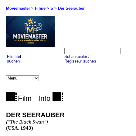
Moviemaster
>
Filme > S
>
Der Seeräuber
Filmtitel
Schauspieler /
suchen
Regisseur suchen
Film - Info
DER SEERÄUBER
("The Black Swan")
(USA, 1943)