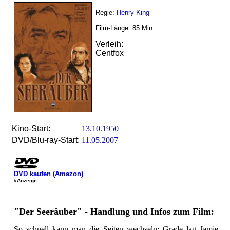
Regie:
Henry King
Film-Länge:
85
Min.
Verleih:
Centfox
Kino-Start:
13.10.1950
DVD/Blu-ray-Start:
11.05.2007
DVD kaufen (Amazon)
#Anzeige
"Der Seeräuber" - Handlung und Infos zum Film:
So schnell kann man die Seiten wechseln: Grade lag Jamie