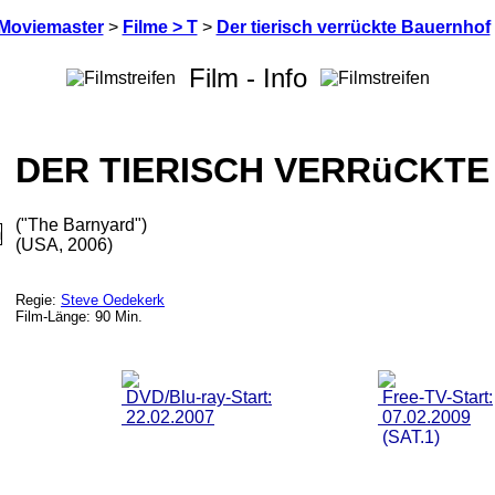
Moviemaster
>
Filme > T
>
Der tierisch verrückte Bauernhof
Film - Info
DER TIERISCH VERRüCKT
("The Barnyard")
(USA, 2006)
Regie:
Steve Oedekerk
Film-Länge: 90 Min.
DVD/Blu-ray-Start:
Free-TV-Start:
22.02.2007
07.02.2009
(SAT.1)