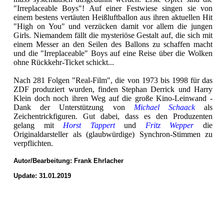
"Irreplaceable Boys"! Auf einer Festwiese singen sie von
einem bestens vertäuten Heißluftballon aus ihren aktuellen Hit
"High on You" und verzücken damit vor allem die jungen
Girls. Niemandem fällt die mysteriöse Gestalt auf, die sich mit
einem Messer an den Seilen des Ballons zu schaffen macht
und die "Irreplaceable" Boys auf eine Reise über die Wolken
ohne Rückkehr-Ticket schickt...
Nach 281 Folgen "Real-Film", die von 1973 bis 1998 für das
ZDF produziert wurden, finden Stephan Derrick und Harry
Klein doch noch ihren Weg auf die große Kino-Leinwand -
Dank der Unterstützung von
Michael Schaack
als
Zeichentrickfiguren. Gut dabei, dass es den Produzenten
gelang mit
Horst Tappert
und
Fritz Wepper
die
Originaldarsteller als (glaubwürdige) Synchron-Stimmen zu
verpflichten.
Autor/Bearbeitung:
Frank Ehrlacher
Update: 31.01.2019