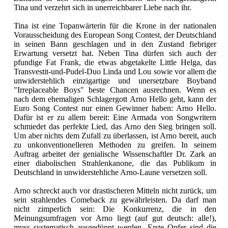
Tina und verzehrt sich in unerreichbarer Liebe nach ihr.
Tina ist eine Topanwärterin für die Krone in der nationalen
Vorausscheidung des European Song Contest, der Deutschland
in seinen Bann geschlagen und in den Zustand fiebriger
Erwartung versetzt hat. Neben Tina dürfen sich auch der
pfundige Fat Frank, die etwas abgetakelte Little Helga, das
Transvestit-und-Pudel-Duo Linda und Lou sowie vor allem die
unwiderstehlich einzigartige und unersetzbare Boyband
"Irreplaceable Boys" beste Chancen ausrechnen. Wenn es
nach dem ehemaligen Schlagergott Arno Hello geht, kann der
Euro Song Contest nur einen Gewinner haben: Arno Hello.
Dafür ist er zu allem bereit: Eine Armada von Songwritern
schmiedet das perfekte Lied, das Arno den Sieg bringen soll.
Um aber nichts dem Zufall zu überlassen, ist Arno bereit, auch
zu unkonventionelleren Methoden zu greifen. In seinem
Auftrag arbeitet der genialische Wissenschaftler Dr. Zark an
einer diabolischen Strahlenkanone, die das Publikum in
Deutschland in unwiderstehliche Arno-Laune versetzen soll.
Arno schreckt auch vor drastischeren Mitteln nicht zurück, um
sein strahlendes Comeback zu gewährleisten. Da darf man
nicht zimperlich sein: Die Konkurrenz, die in den
Meinungsumfragen vor Arno liegt (auf gut deutsch: alle!),
muss systematisch ausgedünnt werden. Erste Opfer sind die