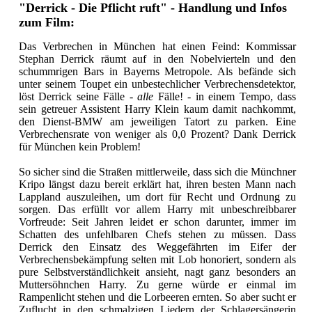
"Derrick - Die Pflicht ruft" - Handlung und Infos
zum Film:
Das Verbrechen in München hat einen Feind: Kommissar
Stephan Derrick räumt auf in den Nobelvierteln und den
schummrigen Bars in Bayerns Metropole. Als befände sich
unter seinem Toupet ein unbestechlicher Verbrechensdetektor,
löst Derrick seine Fälle -
alle
Fälle! - in einem Tempo, dass
sein getreuer Assistent Harry Klein kaum damit nachkommt,
den Dienst-BMW am jeweiligen Tatort zu parken. Eine
Verbrechensrate von weniger als 0,0 Prozent? Dank Derrick
für München kein Problem!
So sicher sind die Straßen mittlerweile, dass sich die Münchner
Kripo längst dazu bereit erklärt hat, ihren besten Mann nach
Lappland auszuleihen, um dort für Recht und Ordnung zu
sorgen. Das erfüllt vor allem Harry mit unbeschreibbarer
Vorfreude: Seit Jahren leidet er schon darunter, immer im
Schatten des unfehlbaren Chefs stehen zu müssen. Dass
Derrick den Einsatz des Weggefährten im Eifer der
Verbrechensbekämpfung selten mit Lob honoriert, sondern als
pure Selbstverständlichkeit ansieht, nagt ganz besonders an
Muttersöhnchen Harry. Zu gerne würde er einmal im
Rampenlicht stehen und die Lorbeeren ernten. So aber sucht er
Zuflucht in den schmalzigen Liedern der Schlagersängerin