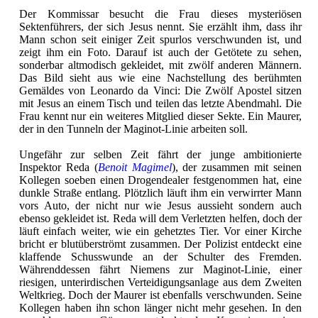
Der Kommissar besucht die Frau dieses mysteriösen
Sektenführers, der sich Jesus nennt. Sie erzählt ihm, dass ihr
Mann schon seit einiger Zeit spurlos verschwunden ist, und
zeigt ihm ein Foto. Darauf ist auch der Getötete zu sehen,
sonderbar altmodisch gekleidet, mit zwölf anderen Männern.
Das Bild sieht aus wie eine Nachstellung des berühmten
Gemäldes von Leonardo da Vinci: Die Zwölf Apostel sitzen
mit Jesus an einem Tisch und teilen das letzte Abendmahl. Die
Frau kennt nur ein weiteres Mitglied dieser Sekte. Ein Maurer,
der in den Tunneln der Maginot-Linie arbeiten soll.
Ungefähr zur selben Zeit fährt der junge ambitionierte
Inspektor Reda (
Benoit Magimel
), der zusammen mit seinen
Kollegen soeben einen Drogendealer festgenommen hat, eine
dunkle Straße entlang. Plötzlich läuft ihm ein verwirrter Mann
vors Auto, der nicht nur wie Jesus aussieht sondern auch
ebenso gekleidet ist. Reda will dem Verletzten helfen, doch der
läuft einfach weiter, wie ein gehetztes Tier. Vor einer Kirche
bricht er blutüberströmt zusammen. Der Polizist entdeckt eine
klaffende Schusswunde an der Schulter des Fremden.
Währenddessen fährt Niemens zur Maginot-Linie, einer
riesigen, unterirdischen Verteidigungsanlage aus dem Zweiten
Weltkrieg. Doch der Maurer ist ebenfalls verschwunden. Seine
Kollegen haben ihn schon länger nicht mehr gesehen. In den