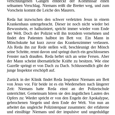
verschlungenen Gängen entdeckt der Kommissar einen
seltsamen Verschlag. Niemans reißt die Bretter weg, und zum
Vorschein kommt die Leiche des Maurers.
Reda hat inzwischen den schwer verletzten Jesus in einem
Krankenhaus untergebracht. Dieser ist noch nicht wieder bei
Bewusstsein, er halluziniert, spricht immer wieder vom Ende
der Welt. Doch der Polizist will ihn trotzdem vernehmen und
findet den Patienten halbtot im Bett vor. Ein Mann in
Mönchskutte hat kurz zuvor das Krankenzimmer verlassen.
Als Reda ihn zur Rede stellen will, beschleunigt der Mönch
seine Schritte, rennt davon und springt durch ein geschlossenes
Fenster nach draußen. Reda heftet sich an seine Fersen. Aber
der Mann scheint übernatürliche Kräfte zu besitzen. Wie eine
Gazelle springt er von Dach zu Dach. Schlussendlich gibt der
junge Inspektor erschöpft auf.
Zurück in der Klinik findet Reda Inspektor Niemans am Bett
von Jesus vor. Für beide ist es ein Wiedersehen nach längerer
Zeit: Niemans hatte Reda einst an der Polizeischule
unterrichtet. Gemeinsam hören sie den ängstlichen Lauten des
Opfers zu: Wieder spricht er von den Engeln der Apokalypse,
gebrochenen Siegeln und dem Ende der Welt. Von nun an
arbeitet das ungleiche Polizistenpaar zusammen: der erfahrene
und einsilbige Niemans und der impulsive und ungeduldige