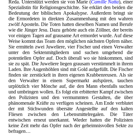
Reda. Unterstützt werden sie von Marie (
Camille Natta
), einer
Spezialistin für Religionsgeschichte. Sie erklärt den beiden die
Bedeutung der biblischen Apokalypse. Außerdem bringt sie
die Ermordeten in direkten Zusammenhang mit den wahren
zwölf Aposteln. Die Toten hatten dieselben Namen und Berufe
wie die Jünger Jesu. Dazu gehörte auch ein Zöllner, der bereits
vor einigen Tagen auf grausame Art ermordet wurde. Auf diese
Weise kommt das Team den möglichen nächsten Opfern näher.
Sie ermitteln zwei Juweliere, vier Fischer und einen Verwalter
unter den Sektenmitgliedern und suchen umgehend die
potentiellen Opfer auf. Doch überall wo sie hinkommen, sind
sie zu spät. Die Juweliere liegen grausam verstümmelt in ihrem
Laden. Ihre Augenhöhlen sind mit Gold aufgefüllt. Die Fischer
finden sie zerstückelt in ihren eigenen Krabbenreusen. Als sie
den Verwalter in einem Supermarkt aufspüren, tauchen
urplötzlich vier Mönche auf, die den Mann ebenfalls suchen
und umbringen wollen. Es folgt ein erbitterter Kampf zwischen
den Polizisten und den vermummten Gestalten, die über
phänomenale Kräfte zu verfügen scheinen. Am Ende verblutet
der mit Stichwunden übersäte Angestellte auf den kalten
Fliesen zwischen den Lebensmittelregalen. Die Täter
entwischen erneut unerkannt. Wieder hatten die Polizisten
keine Zeit mehr das Opfer nach der geheimnisvollen Sekte zu
befragen…