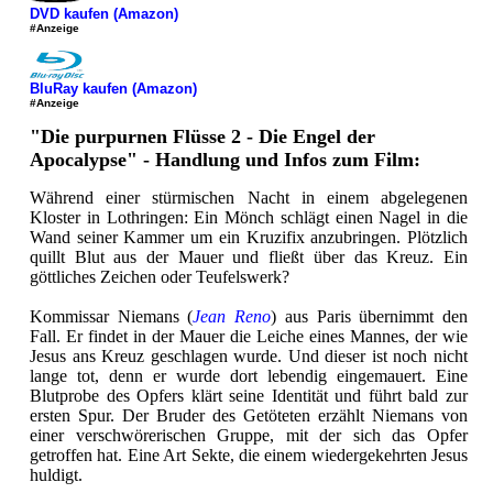
DVD kaufen (Amazon)
#Anzeige
BluRay kaufen (Amazon)
#Anzeige
"Die purpurnen Flüsse 2 - Die Engel der
Apocalypse" - Handlung und Infos zum Film:
Während einer stürmischen Nacht in einem abgelegenen
Kloster in Lothringen: Ein Mönch schlägt einen Nagel in die
Wand seiner Kammer um ein Kruzifix anzubringen. Plötzlich
quillt Blut aus der Mauer und fließt über das Kreuz. Ein
göttliches Zeichen oder Teufelswerk?
Kommissar Niemans (
Jean Reno
) aus Paris übernimmt den
Fall. Er findet in der Mauer die Leiche eines Mannes, der wie
Jesus ans Kreuz geschlagen wurde. Und dieser ist noch nicht
lange tot, denn er wurde dort lebendig eingemauert. Eine
Blutprobe des Opfers klärt seine Identität und führt bald zur
ersten Spur. Der Bruder des Getöteten erzählt Niemans von
einer verschwörerischen Gruppe, mit der sich das Opfer
getroffen hat. Eine Art Sekte, die einem wiedergekehrten Jesus
huldigt.