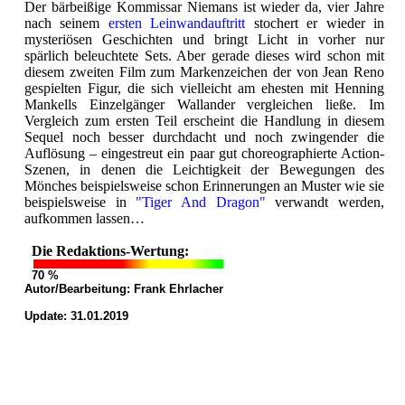
Der bärbeißige Kommissar Niemans ist wieder da, vier Jahre
nach seinem
ersten Leinwandauftritt
stochert er wieder in
mysteriösen Geschichten und bringt Licht in vorher nur
spärlich beleuchtete Sets. Aber gerade dieses wird schon mit
diesem zweiten Film zum Markenzeichen der von Jean Reno
gespielten Figur, die sich vielleicht am ehesten mit Henning
Mankells Einzelgänger Wallander vergleichen ließe. Im
Vergleich zum ersten Teil erscheint die Handlung in diesem
Sequel noch besser durchdacht und noch zwingender die
Auflösung – eingestreut ein paar gut choreographierte Action-
Szenen, in denen die Leichtigkeit der Bewegungen des
Mönches beispielsweise schon Erinnerungen an Muster wie sie
beispielsweise in
"Tiger And Dragon"
verwandt werden,
aufkommen lassen…
Die Redaktions-Wertung:
70 %
Autor/Bearbeitung:
Frank Ehrlacher
Update: 31.01.2019