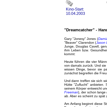
Kino-Start:
10.04.2003
"Dreamcatcher" - Hand
Gary "Jonesy" Jones (
Damia
"Beaver" Clarendon (
Jason 
Junge, Douglas Cavell, gen
ihm Leben bzw. Gesundheit.
kommt:
Heute führen die vier Männ
von damals zurück. Und sie
wissen Dinge, bevor sie p
zunächst begreifen die Freun
Und dann treffen sie sich wi
Hütte "Zuflucht" anbieten. 
seinem Körper entweicht un
Freeman
), der schon lange
ab. Aber es scheint zu spät
Am Anfang beginnt diese Ste