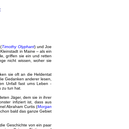
:
 (
Timothy Olyphant
) und Joe
Kleinstadt in Maine – als ein
, griffen sie ein und retten
nge nicht wissen, woher sie
en sie oft an die Heldentat
die Gedanken anderer lesen,
en Unfall fast ums Leben -
 zu tun hat.
deten Jäger, dem sie in ihrer
ster infiziert ist, dass aus
nel Abraham Curtis (
Morgan
 schon bald das ganze Gebiet
 die Geschichte von ein paar