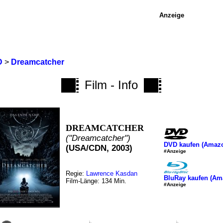
Anzeige
D
>
Dreamcatcher
Film - Info
DREAMCATCHER
("Dreamcatcher")
DVD kaufen (Amaz
(USA/CDN, 2003)
#Anzeige
Regie:
Lawrence Kasdan
BluRay kaufen (Am
Film-Länge: 134 Min.
#Anzeige