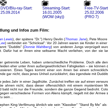
DVD/Blu-ray-Start:
Streaming-Start:
Free-TV-Start
25.09.2014
16.01.2005
25.02.2006
(WOW (sky))
(PRO 7)
lung und Infos zum Film:
n Lewis
), der spätere "Dr.") Henry Devlin (
Thomas Jane
), Pete Moore
Lee
) verbindet ein "Schicksal": Vor 20 Jahren waren sie Kinder in einer 
annt "Duddits" (
Donnie Wahlberg
) von anderen Jungs verprügelt wurde
 Dafür hat er ihnen eine seltsame Macht verliehen, von der sie la
er getrennte Leben, haben unterschiedliche Probleme. Doch alle denk
 leiden eher unter ihren außergewöhnlichen Fähigkeiten – sie können 
assieren. Eines Tages kommt einer von ihnen bei einem schrecklich
de gar nicht, dass jenes Unheil zurückkehrt, das irgendwie mit Duddits
e jedes Jahr in einer Jagdhütte. Zunächst treffen sie auf einen verwun
Sie ahnen nicht, dass dieser offensichtlich mit einem mysteriösen Mon
d bald nicht nur die Freunde, sondern die ganze Gegend bedroht. Colo
 gegen verschiedene Formen von Aliens kämpft, riegelt mit der Armee
 zu sein…
phen King-Verfilmung ähnlich wie sein "Klassiker" "Stand By Me" als