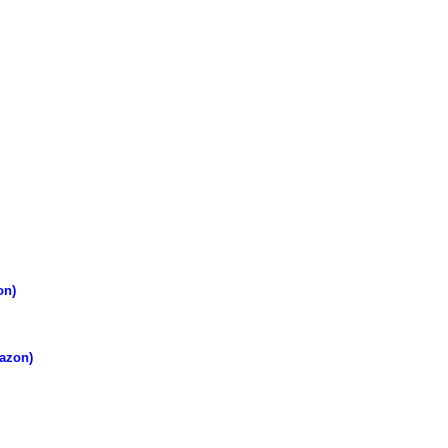
on)
azon)