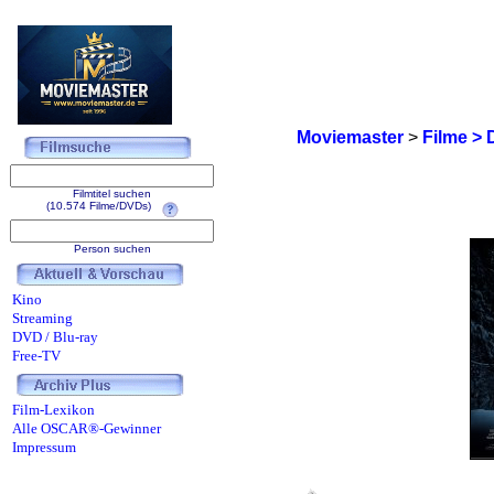
Moviemaster
>
Filme > 
Filmtitel suchen
(10.574 Filme/DVDs)
Person suchen
Kino
Streaming
DVD / Blu-ray
Free-TV
Film-Lexikon
Alle OSCAR®-Gewinner
Impressum