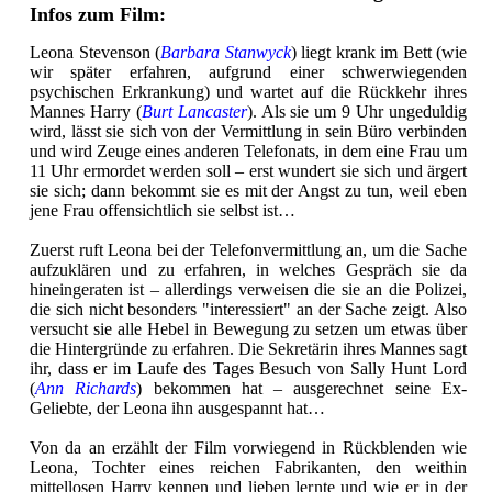
Infos zum Film:
Leona Stevenson (
Barbara Stanwyck
) liegt krank im Bett (wie
wir später erfahren, aufgrund einer schwerwiegenden
psychischen Erkrankung) und wartet auf die Rückkehr ihres
Mannes Harry (
Burt Lancaster
). Als sie um 9 Uhr ungeduldig
wird, lässt sie sich von der Vermittlung in sein Büro verbinden
und wird Zeuge eines anderen Telefonats, in dem eine Frau um
11 Uhr ermordet werden soll – erst wundert sie sich und ärgert
sie sich; dann bekommt sie es mit der Angst zu tun, weil eben
jene Frau offensichtlich sie selbst ist…
Zuerst ruft Leona bei der Telefonvermittlung an, um die Sache
aufzuklären und zu erfahren, in welches Gespräch sie da
hineingeraten ist – allerdings verweisen die sie an die Polizei,
die sich nicht besonders "interessiert" an der Sache zeigt. Also
versucht sie alle Hebel in Bewegung zu setzen um etwas über
die Hintergründe zu erfahren. Die Sekretärin ihres Mannes sagt
ihr, dass er im Laufe des Tages Besuch von Sally Hunt Lord
(
Ann Richards
) bekommen hat – ausgerechnet seine Ex-
Geliebte, der Leona ihn ausgespannt hat…
Von da an erzählt der Film vorwiegend in Rückblenden wie
Leona, Tochter eines reichen Fabrikanten, den weithin
mittellosen Harry kennen und lieben lernte und wie er in der