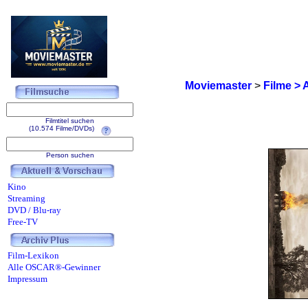
Moviemaster
>
Filme > 
Filmtitel suchen
(10.574 Filme/DVDs)
Person suchen
Kino
Streaming
DVD / Blu-ray
Free-TV
Film-Lexikon
Alle OSCAR®-Gewinner
Impressum