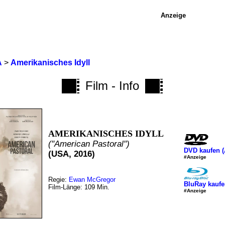
Anzeige
A
>
Amerikanisches Idyll
Film - Info
AMERIKANISCHES IDYLL
("American Pastoral")
DVD kaufen 
(USA, 2016)
#Anzeige
Regie:
Ewan McGregor
BluRay kauf
Film-Länge: 109 Min.
#Anzeige