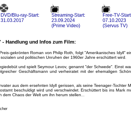
DVD/Blu-ray-Start:
Streaming-Start:
Free-TV-Start
31.03.2017
23.09.2024
07.10.2023
(Prime Video)
(Servus TV)
" - Handlung und Infos zum Film:
Preis-gekrönten Roman von Philip Roth, folgt "Amerikanisches Idyll" ei
e sozialen und politischen Unruhen der 1960er Jahre erschüttert wird.
egiedebüt und spielt Seymour Levov, genannt "der Schwede". Einst wa
erfolgreicher Geschäftsmann und verheiratet mit der ehemaligen Schö
nvater aus dem ersehnten Idyll gerissen, als seine Teenager-Tochter M
stamt beschuldigt wird und verschwindet. Erschüttert bis ins Mark m
h dem Chaos der Welt um ihn herum stellen...
acher