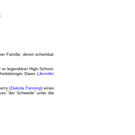
:
ner Familie, deren scheinbar
r er legendärer High-School-
nheitskönigin Dawn (
Jennifer
erry (
Dakota Fanning
) eines
uss "der Schwede" unter die