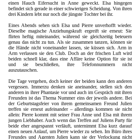
einen Hauch Eifersucht in Anne geweckt. Elsa hingegen
befindet sich gerade in einer schwierigen Scheidung. Von ihren
drei Kindern lebt nur noch die jüngste Tochter bei ihr.
Eines Abends sehen sich Elsa und Pierre unverhofft wieder.
Dieselbe magische Anziehungskraft ergreift sie erneut: Sie
flirten heftig miteinander, während sie gleichzeitig beteuern
genau das nicht zu tun. Als sie zusammen tanzen, können sie
die Hände nicht voneinander lassen, sie küssen sich. Arm in
Arm verlassen sie den Club. Doch an der frischen Luft wird
beiden schnell klar, dass eine Affäre keine Option für sie ist
und sie beschließen, ihre Telefonnummern nicht
auszutauschen.
Die Tage vergehen, doch keiner der beiden kann den anderen
vergessen. Immerzu denken sie aneinander, stellen sich den
anderen in ihrer Phantasie vor und auch im Gespräch mit ihren
Freunden ist das Thema Nummer eins der jeweils andere. Bei
der Geburtstagsfeier von ihrem gemeinsamen Freund Julien
treffen sie erneut aufeinander – allerdings kommen sie nicht
allein: Pierre kommt mit seiner Frau Anne und Elsa mit ihrem
jungen Liebhaber. Auch wenn das Treffen auf Juliens Party für
beide eher angespannt verläuft, unternimmt Elsa kurz darauf
einen neuen Anlauf, um Pierre wieder zu sehen. Im Büro ihres
Freundes und Agenten Julien kann sie der Verlockung nicht