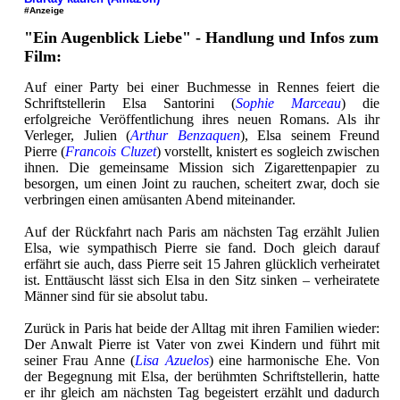
#Anzeige
"Ein Augenblick Liebe" - Handlung und Infos zum
Film:
Auf einer Party bei einer Buchmesse in Rennes feiert die
Schriftstellerin Elsa Santorini (
Sophie Marceau
) die
erfolgreiche Veröffentlichung ihres neuen Romans. Als ihr
Verleger, Julien (
Arthur Benzaquen
), Elsa seinem Freund
Pierre (
Francois Cluzet
) vorstellt, knistert es sogleich zwischen
ihnen. Die gemeinsame Mission sich Zigarettenpapier zu
besorgen, um einen Joint zu rauchen, scheitert zwar, doch sie
verbringen einen amüsanten Abend miteinander.
Auf der Rückfahrt nach Paris am nächsten Tag erzählt Julien
Elsa, wie sympathisch Pierre sie fand. Doch gleich darauf
erfährt sie auch, dass Pierre seit 15 Jahren glücklich verheiratet
ist. Enttäuscht lässt sich Elsa in den Sitz sinken – verheiratete
Männer sind für sie absolut tabu.
Zurück in Paris hat beide der Alltag mit ihren Familien wieder:
Der Anwalt Pierre ist Vater von zwei Kindern und führt mit
seiner Frau Anne (
Lisa Azuelos
) eine harmonische Ehe. Von
der Begegnung mit Elsa, der berühmten Schriftstellerin, hatte
er ihr gleich am nächsten Tag begeistert erzählt und dadurch