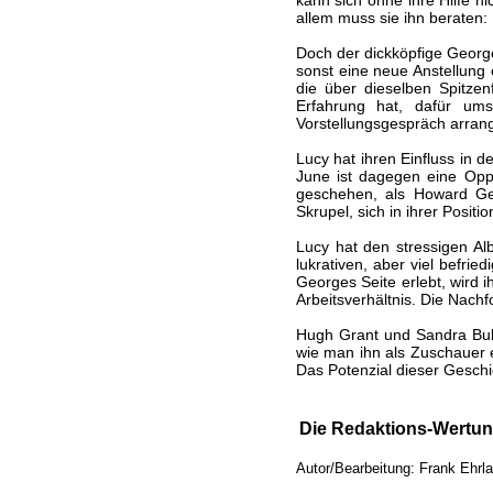
kann sich ohne ihre Hilfe ni
allem muss sie ihn beraten: 
Doch der dickköpfige George
sonst eine neue Anstellung 
die über dieselben Spitzen
Erfahrung hat, dafür ums
Vorstellungsgespräch arrangi
Lucy hat ihren Einfluss in 
June ist dagegen eine Oppo
geschehen, als Howard Ge
Skrupel, sich in ihrer Posit
Lucy hat den stressigen Al
lukrativen, aber viel befrie
Georges Seite erlebt, wird i
Arbeitsverhältnis. Die Nachfol
Hugh Grant und Sandra Bulloc
wie man ihn als Zuschauer e
Das Potenzial dieser Geschic
Die Redaktions-Wertun
Autor/Bearbeitung: Frank Ehrl