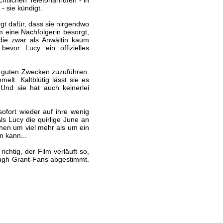
chtlichen Telefonanrufen - in
- sie kündigt.
gt dafür, dass sie nirgendwo
m eine Nachfolgerin besorgt,
 die zwar als Anwältin kaum
evor Lucy ein offizielles
ma guten Zwecken zuzuführen.
lt. Kaltblütig lässt sie es
nd sie hat auch keinerlei
ofort wieder auf ihre wenig
Als Lucy die quirlige June an
schen um viel mehr als um ein
in kann...
chtig, der Film verläuft so,
 Hugh Grant-Fans abgestimmt.