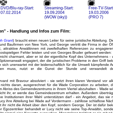
DVD/Blu-ray-Start:
Streaming-Start:
Free-TV-Start
07.02.2014
19.09.2004
19.03.2006
(WOW (sky))
(PRO 7)
en" - Handlung und Infos zum Film:
h Grant
) braucht einen neuen Leiter für seine juristische Abteilung. 
nd Baufirmen von New York, und George vertritt die Firma in der Öffen
, attraktive Anwältinnen mit zweifelhaften Referenzen zu engagiere
n kostspieligen Fehler leisten und von Georges Bruder gefeuert werden
 nicht charmant, aber er ist der eigentliche Kopf des Unternehmens 
pitzenanwalt engagiert, der die juristischen Probleme in den Griff be
e sich unerwartet mit der leidenschaftlich für die Umwelt kämpfende A
zen muss, nutzt er die Gunst der Stunde und verwandelt de
vard mit Bravour absolviert - sie setzt ihren klaren Verstand vor al
 nichts daran, ausgerechnet für die Wade Corporation zu arbeiten, d
 Abriss des Gemeindezentrums in ihrem Viertel abzuhalten - Wade w
cht ihr, er werde das Gemeindezentrum erhalten. Außerdem überträgt 
ve Institutionen ihrer Wahl unterstützen darf - ein Angebot, das sie
ucy ihre Abteilung bei Wade auf Vordermann - zahllose schlaflose N
 ihr nicht die Arbeit über den Kopf, sondern George. Der ist dafür bek
er Egozentriker behandelt er Lucy nicht wie seine Top-Anwältin, sonde