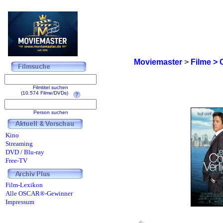
Moviemaster
>
Filme > 
Filmtitel suchen
(10.574 Filme/DVDs)
Person suchen
Kino
Streaming
DVD / Blu-ray
Free-TV
Film-Lexikon
Alle OSCAR®-Gewinner
Impressum