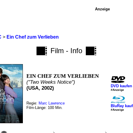
Anzeige
C
>
Ein Chef zum Verlieben
Film - Info
EIN CHEF ZUM VERLIEBEN
("Two Weeks Notice")
DVD kaufen
(USA, 2002)
#Anzeige
Regie:
Marc Lawrence
BluRay kau
Film-Länge: 100 Min.
#Anzeige