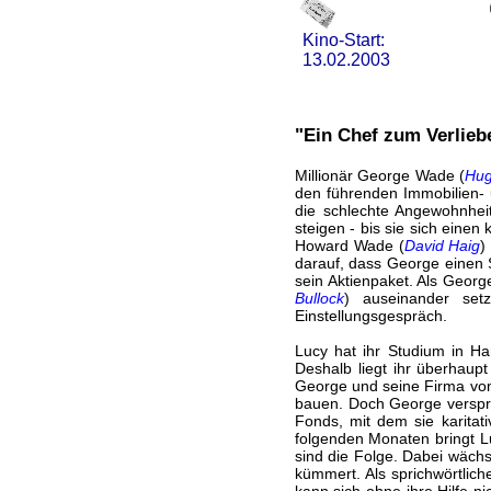
Kino-Start:
13.02.2003
"Ein Chef zum Verlieb
Millionär George Wade (
Hug
den führenden Immobilien- u
die schlechte Angewohnheit
steigen - bis sie sich eine
Howard Wade (
David Haig
)
darauf, dass George einen S
sein Aktienpaket. Als Georg
Bullock
) auseinander set
Einstellungsgespräch.
Lucy hat ihr Studium in Har
Deshalb liegt ihr überhaupt
George und seine Firma vom
bauen. Doch George verspri
Fonds, mit dem sie karitati
folgenden Monaten bringt L
sind die Folge. Dabei wächst
kümmert. Als sprichwörtlich