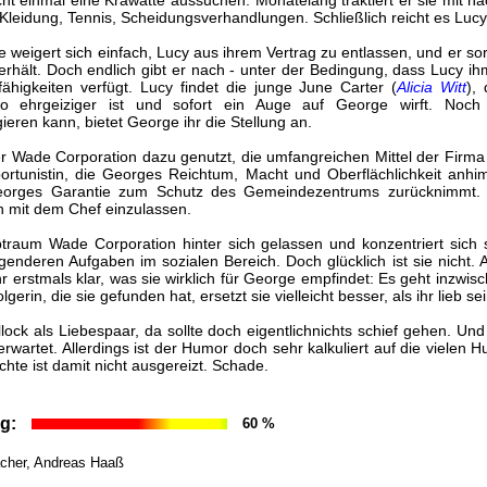
cht einmal eine Krawatte aussuchen. Monatelang traktiert er sie mit nä
Kleidung, Tennis, Scheidungsverhandlungen. Schließlich reicht es Lucy 
 weigert sich einfach, Lucy aus ihrem Vertrag zu entlassen, und er sor
erhält. Doch endlich gibt er nach - unter der Bedingung, dass Lucy ih
fähigkeiten verfügt. Lucy findet die junge June Carter (
Alicia Witt
),
o ehrgeiziger ist und sofort ein Auge auf George wirft. Noch b
eren kann, bietet George ihr die Stellung an.
der Wade Corporation dazu genutzt, die umfangreichen Mittel der Fir
rtunistin, die Georges Reichtum, Macht und Oberflächlichkeit anhimme
orges Garantie zum Schutz des Gemeindezentrums zurücknimmt. U
ion mit dem Chef einzulassen.
btraum Wade Corporation hinter sich gelassen und konzentriert sich s
digenderen Aufgaben im sozialen Bereich. Doch glücklich ist sie nicht. 
hr erstmals klar, was sie wirklich für George empfindet: Es geht inzwi
gerin, die sie gefunden hat, ersetzt sie vielleicht besser, als ihr lieb se
k als Liebespaar, da sollte doch eigentlichnichts schief gehen. Und ri
rwartet. Allerdings ist der Humor doch sehr kalkuliert auf die vielen
hte ist damit nicht ausgereizt. Schade.
g:
60 %
acher, Andreas Haaß