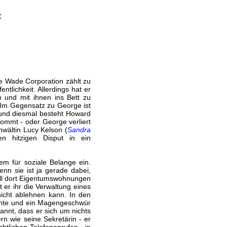
:
Die Wade Corporation zählt zu
tlichkeit. Allerdings hat er
n und mit ihnen ins Bett zu
: Im Gegensatz zu George ist
- und diesmal besteht Howard
kommt - oder George verliert
nwältin Lucy Kelson (
Sandra
n hitzigen Disput in ein
lem für soziale Belange ein.
enn sie ist ja gerade dabei,
ill dort Eigentumswohnungen
er ihr die Verwaltung eines
 nicht ablehnen kann. In den
ächte und ein Magengeschwür
annt, dass er sich um nichts
rn wie seine Sekretärin - er