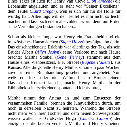
Eines Tages ist auch für Henry Van Cleve (
Don Ameche
) die
Lebensuhr abgelaufen und er steht vor "Seiner Excellenz",
dem Teufel (
Laird Cregar
), weil er sich nur für die Hölle für
würdig hält. Allerdings will der Teufel es ihm nicht so leicht
machen und lässt sich erst mal erzählen, worin denn auf Erden
seine Verfehlungen bestanden haben...
Schon als kleiner Junge war Henry ein Frauenheld und ein
französisches Hausmädchen (
Signe Hasso
) bestätigte ihn darin.
Das einschneidendste Erlebnis war allerdings der Tag, als sein
Bruder Albert (
Allyn Joslyn
) seine Verlobte mit nach Hause
brachte: Martha Strabel (
Gene Tierney
) stammet aus dem
Hause eines Viehbesitzers, E.F. Strabel (
Eugene Pallette
), aus
Kansas. Allerdings hatte Henry Martha schon ein paar Wochen
zuvor in einer Buchhandlung gesehen und angebetet. Nun
weiß er: Jetzt oder nie! Während sein Bruder einem
klassischen Konzert lauscht, macht Henry Martha in der
Bibliothek seinerseits einen spontanen Heiratsantrag.
Martha nimmt den Antrag an und zum Entsetzen der
versammelten Familie, brennen die Jungverliebten durch, um
noch in derselben Nacht zu heiraten. Während die Strabels
nicht mehr von ihrer Tochter und dem neuen Schwiegersohn
wissen wollen, ist Großvater Hugo (
Charles Coburn
) der
einzige, der die beiden versteht. Martha und Henry scheinen