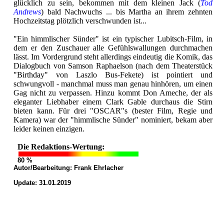
glücklich zu sein, bekommen mit dem kleinen Jack (
Tod
Andrews
) bald Nachwuchs ... bis Martha an ihrem zehnten
Hochzeitstag plötzlich verschwunden ist...
"Ein himmlischer Sünder" ist ein typischer Lubitsch-Film, in
dem er den Zuschauer alle Gefühlswallungen durchmachen
lässt. Im Vordergrund steht allerdings eindeutig die Komik, das
Dialogbuch von Samson Raphaelson (nach dem Theaterstück
"Birthday" von Laszlo Bus-Fekete) ist pointiert und
schwungvoll - manchmal muss man genau hinhören, um einen
Gag nicht zu verpassen. Hinzu kommt Don Ameche, der als
eleganter Liebhaber einem Clark Gable durchaus die Stirn
bieten kann. Für drei "OSCAR"s (bester Film, Regie und
Kamera) war der "himmlische Sünder" nominiert, bekam aber
leider keinen einzigen.
Die Redaktions-Wertung:
80 %
Autor/Bearbeitung:
Frank Ehrlacher
Update: 31.01.2019