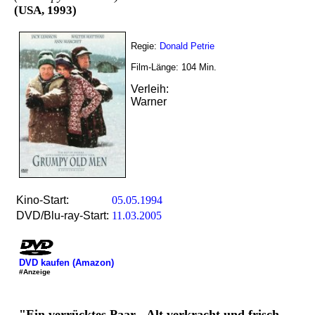
(USA, 1993)
Regie:
Donald Petrie
Film-Länge:
104
Min.
Verleih:
Warner
Kino-Start:
05.05.1994
DVD/Blu-ray-Start:
11.03.2005
DVD kaufen (Amazon)
#Anzeige
"Ein verrücktes Paar - Alt verkracht und frisch