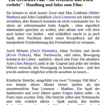
verliebt" - Handlung und Infos zum Film:
Sie können es nicht lassen: Zwar sind Max Goldman (
Walter
Matthau
) und John Gustaffson (
Jack Lemmon
) seit Jahren total
zerstritten, aber dennoch kommen sie nicht voneinander los. So
sitzen sie nebeneinander beim Angeln - ohne eigentlich
miteinander sprechen zu wollen; aber alleine sein will eben
auch keiner von beiden - und schließlich macht es ja auch
Spaß, dem Nachbarn durch einen Knopfdruck auf die
manipulierte Fernbedienung den Fernsehabend zu versauen.
Auch Melanie (
Daryl Hannahs
), Johns Tochter, und Jacob
(
Kevin Pollack
), Max' Nachwuchs, sind ratlos. Bewegung
kommt in ihr Leben - natürlich - durch eine Frau: Die attraktive
Ariel (
Ann-Margert
) zieht in die Gegend und jeder der beiden
Witwer versucht, den Neuzugang zu beeindrucken - und den
jeweils anderen möglichst schlecht aussehen zu lassen...
Kindische Streiche, ausgeführt von zwei "Grumpy Old Men" -
wer könnte dieses Muster besser spielen als das
unzertrennliche Paar Lemmon - Matthau. Ein Spaß der
funktioniert und zwei Jahren später
Folgen
haben sollte - in
Form eines zweiten Teils. Die Streiche selbst sind Nebensache
und teils wirklich albern - Spaß macht, den beiden