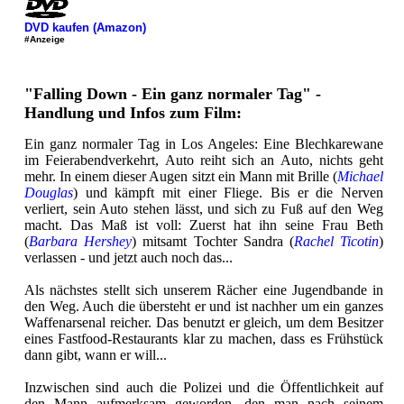
DVD kaufen (Amazon)
#Anzeige
"Falling Down - Ein ganz normaler Tag" -
Handlung und Infos zum Film:
Ein ganz normaler Tag in Los Angeles: Eine Blechkarewane
im Feierabendverkehrt, Auto reiht sich an Auto, nichts geht
mehr. In einem dieser Augen sitzt ein Mann mit Brille (
Michael
Douglas
) und kämpft mit einer Fliege. Bis er die Nerven
verliert, sein Auto stehen lässt, und sich zu Fuß auf den Weg
macht. Das Maß ist voll: Zuerst hat ihn seine Frau Beth
(
Barbara Hershey
) mitsamt Tochter Sandra (
Rachel Ticotin
)
verlassen - und jetzt auch noch das...
Als nächstes stellt sich unserem Rächer eine Jugendbande in
den Weg. Auch die übersteht er und ist nachher um ein ganzes
Waffenarsenal reicher. Das benutzt er gleich, um dem Besitzer
eines Fastfood-Restaurants klar zu machen, dass es Frühstück
dann gibt, wann er will...
Inzwischen sind auch die Polizei und die Öffentlichkeit auf
den Mann aufmerksam geworden, den man nach seinem