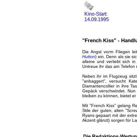
Kino-Start:
14.09.1995
"French Kiss" - Handl
Die Angst vorm Fliegen le
Hutton
) ein. Denn als sie s
alleine und verliebt sich i
Untreue ihr das am Telefon mi
Neben ihr im Flugzeug sitz
"anbaggert", versucht Kat
Diamantencollier in ihre T
Gepäck verschwindet. Nun s
bleiben zu können, bietet er
Mit "French Kiss" gelang 
Stile der guten, alten "Sc
Ryans gepaart mit der extre
Akzent glänzt) sorgen für 
Die Redaktions-Wertun