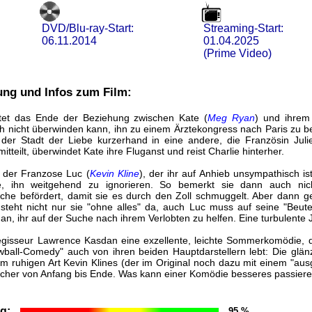
DVD/Blu-ray-Start:
Streaming-Start:
06.11.2014
01.04.2025
(Prime Video)
ung und Infos zum Film:
itet das Ende der Beziehung zwischen Kate (
Meg Ryan
) und ihrem 
ich nicht überwinden kann, ihn zu einem Ärztekongress nach Paris zu be
n der Stadt der Liebe kurzerhand in eine andere, die Französin Julie
tteilt, überwindet Kate ihre Fluganst und reist Charlie hinterher.
t der Franzose Luc (
Kevin Kline
), der ihr auf Anhieb unsympathisch is
e, ihn weitgehend zu ignorieren. So bemerkt sie dann auch nich
asche befördert, damit sie es durch den Zoll schmuggelt. Aber dann g
teht nicht nur sie "ohne alles" da, auch Luc muss auf seine "Beut
 an, ihr auf der Suche nach ihrem Verlobten zu helfen. Eine turbulente 
Regisseur Lawrence Kasdan eine exzellente, leichte Sommerkomödie,
rewball-Comedy" auch von ihren beiden Hauptdarstellern lebt: Die gl
m ruhigen Art Kevin Klines (der im Original noch dazu mit einem "au
Lacher von Anfang bis Ende. Was kann einer Komödie besseres passier
g:
95 %