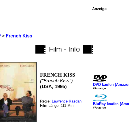
Anzeige
F
>
French Kiss
Film - Info
FRENCH KISS
("French Kiss")
DVD kaufen (Amazo
(USA, 1995)
#Anzeige
Regie:
Lawrence Kasdan
BluRay kaufen (Ama
Film-Länge: 111 Min.
#Anzeige