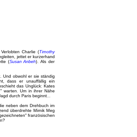
Verlobten Charlie (
Timothy
gleiten, jettet er kurzerhand
tte (
Susan Anbeh
). Als der
t. Und obwohl er sie ständig
t, dass er unauffällig ein
eschieht das Unglück: Kates
e" warten. Um in ihrer Nähe
Jagd durch Paris beginnt...
 die neben dem Drehbuch im
änzend überdrehte Mimik Meg
sgezeichneten" französischen
en?