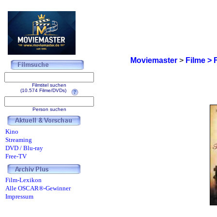
Moviemaster
>
Filme > 
Filmtitel suchen
(10.574 Filme/DVDs)
Person suchen
Kino
Streaming
DVD / Blu-ray
Free-TV
Film-Lexikon
Alle OSCAR®-Gewinner
Impressum