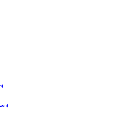
n)
zon)