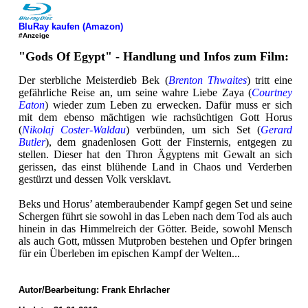
BluRay kaufen (Amazon)
#Anzeige
"Gods Of Egypt" - Handlung und Infos zum Film:
Der sterbliche Meisterdieb Bek (
Brenton Thwaites
) tritt eine
gefährliche Reise an, um seine wahre Liebe Zaya (
Courtney
Eaton
) wieder zum Leben zu erwecken. Dafür muss er sich
mit dem ebenso mächtigen wie rachsüchtigen Gott Horus
(
Nikolaj Coster-Waldau
) verbünden, um sich Set (
Gerard
Butler
), dem gnadenlosen Gott der Finsternis, entgegen zu
stellen. Dieser hat den Thron Ägyptens mit Gewalt an sich
gerissen, das einst blühende Land in Chaos und Verderben
gestürzt und dessen Volk versklavt.
Beks und Horus’ atemberaubender Kampf gegen Set und seine
Schergen führt sie sowohl in das Leben nach dem Tod als auch
hinein in das Himmelreich der Götter. Beide, sowohl Mensch
als auch Gott, müssen Mutproben bestehen und Opfer bringen
für ein Überleben im epischen Kampf der Welten...
Autor/Bearbeitung:
Frank Ehrlacher