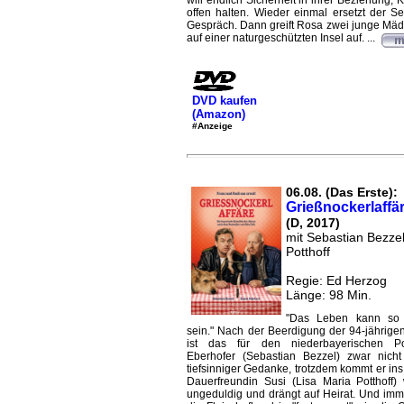
will endlich Sicherheit in ihrer Beziehung, K
offen halten. Wieder einmal ersetzt der S
Gespräch. Dann greift Rosa zwei junge Mäd
auf einer naturgeschützten Insel auf. ...
DVD kaufen
(Amazon)
#Anzeige
06.08. (Das Erste):
Grießnockerlaffä
(D, 2017)
mit Sebastian Bezzel
Potthoff
Regie: Ed Herzog
Länge: 98 Min.
"Das Leben kann so s
sein." Nach der Beerdigung der 94-jährig
ist das für den niederbayerischen Po
Eberhofer (Sebastian Bezzel) zwar nicht
tiefsinniger Gedanke, trotzdem kommt er in
Dauerfreundin Susi (Lisa Maria Potthoff) 
ungeduldig und drängt auf Heirat. Und imm