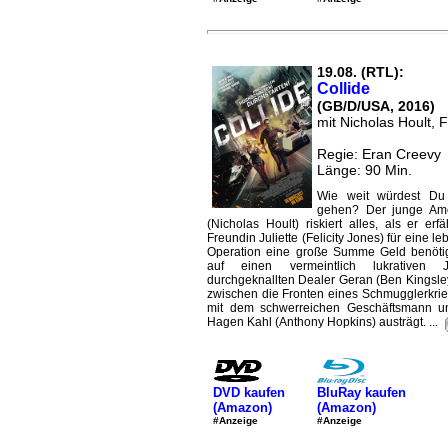
19.08. (RTL):
Collide
(GB/D/USA, 2016)
mit Nicholas Hoult, F
Regie: Eran Creevy
Länge: 90 Min.
Wie weit würdest Du 
gehen? Der junge Ame
(Nicholas Hoult) riskiert alles, als er erf
Freundin Juliette (Felicity Jones) für eine 
Operation eine große Summe Geld benötigt
auf einen vermeintlich lukrativen
durchgeknallten Dealer Geran (Ben Kingsley
zwischen die Fronten eines Schmugglerkrie
mit dem schwerreichen Geschäftsmann 
Hagen Kahl (Anthony Hopkins) austrägt. ...
DVD kaufen
BluRay kaufen
(Amazon)
(Amazon)
#Anzeige
#Anzeige