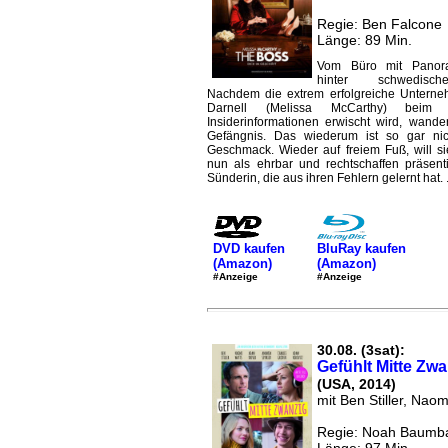
Regie: Ben Falcone
Länge: 89 Min.
Vom Büro mit Panoram
hinter schwedisc
Nachdem die extrem erfolgreiche Unterne
Darnell (Melissa McCarthy) beim
Insiderinformationen erwischt wird, wander
Gefängnis. Das wiederum ist so gar ni
Geschmack. Wieder auf freiem Fuß, will si
nun als ehrbar und rechtschaffen präsent
Sünderin, die aus ihren Fehlern gelernt hat. .
DVD kaufen
BluRay kaufen
(Amazon)
(Amazon)
#Anzeige
#Anzeige
30.08. (3sat):
Gefühlt Mitte Zw
(USA, 2014)
mit Ben Stiller, Naom
Regie: Noah Baumb