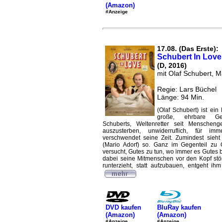
(Amazon)
#Anzeige
17.08. (Das Erste):
Schubert In Love
(D, 2016)
mit Olaf Schubert, M
Regie: Lars Büchel
Länge: 94 Min.
(Olaf Schubert) ist ein
große, ehrbare Ge
Schuberts, Weltenretter seit Menscheng
auszusterben, unwiderruflich, für im
verschwendet seine Zeit. Zumindest sieht
(Mario Adorf) so. Ganz im Gegenteil zu O
versucht, Gutes zu tun, wo immer es Gutes 
dabei seine Mitmenschen vor den Kopf stö
runterzieht, statt aufzubauen, entgeht ihm 
DVD kaufen
BluRay kaufen
(Amazon)
(Amazon)
#Anzeige
#Anzeige