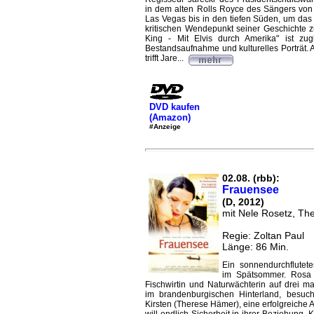
in dem alten Rolls Royce des Sängers vo
Las Vegas bis in den tiefen Süden, um da
kritischen Wendepunkt seiner Geschichte z
King - Mit Elvis durch Amerika" ist zugl
Bestandsaufnahme und kulturelles Porträt. 
trifft Jare...
DVD kaufen
(Amazon)
#Anzeige
02.08. (rbb):
Frauensee
(D, 2012)
mit Nele Rosetz, T
Regie: Zoltan Paul
Länge: 86 Min.
Ein sonnendurchflute
im Spätsommer. Rosa 
Fischwirtin und Naturwächterin auf drei m
im brandenburgischen Hinterland, besuch
Kirsten (Therese Hämer), eine erfolgreiche A