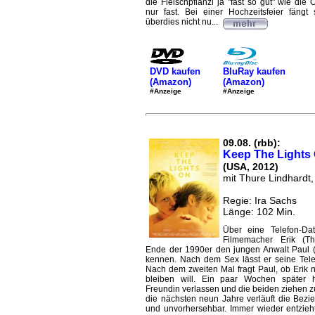
die Fleischpflanzl ja "fast so gut" wie di
nur fast. Bei einer Hochzeitsfeier fängt
überdies nicht nu...
DVD kaufen
BluRay kaufen
(Amazon)
(Amazon)
#Anzeige
#Anzeige
09.08. (rbb):
Keep The Lights
(USA, 2012)
mit Thure Lindhardt
Regie: Ira Sachs
Länge: 102 Min.
Über eine Telefon-Dat
Filmemacher Erik (Th
Ende der 1990er den jungen Anwalt Paul 
kennen. Nach dem Sex lässt er seine Tel
Nach dem zweiten Mal fragt Paul, ob Erik n
bleiben will. Ein paar Wochen später 
Freundin verlassen und die beiden ziehen
die nächsten neun Jahre verläuft die Bezi
und unvorhersehbar. Immer wieder entzieh