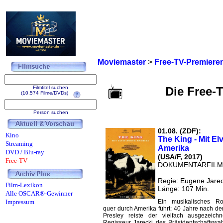
Moviemaster
>
Free-TV-Premiere
Filmtitel suchen
Die Free-
(10.574 Filme/DVDs)
Person suchen
01.08. (ZDF):
Kino
The King - Mit El
Streaming
Amerika
DVD / Blu-ray
(USA/F, 2017)
Free-TV
DOKUMENTARFILM
Regie: Eugene Jarec
Film-Lexikon
Länge: 107 Min.
Alle OSCAR®-Gewinner
Impressum
Ein musikalisches Ro
quer durch Amerika führt: 40 Jahre nach de
Presley reiste der vielfach ausgezeich
Regisseur Jarecki des Präsidentschaftsw