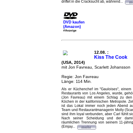
driftet in die Cracksucht ab, während...
DVD kaufen
(Amazon)
#Anzeige
12.08. :
Kiss The Cook
(USA, 2014)
mit Jon Favreau, Scarlett Johansson
Regie: Jon Favreau
Länge: 114 Min.
Als er Küchenchef im "Gauloises", einem 
Restaurants von Los Angeles, wurde, gehö
(Jon Favreau) mit einem Schlag zu den
Köchen in der kalifornischen Metropole. Ze
ist das Lokal immer noch jeden Abend au
Team und Restaurantmanagerin Molly (Scar
sind ihm loyal verbunden, aber Carl fühlt s
Nach seiner Scheidung und der dami
räumlichen Trennung von seinem 11-jähri
(Emjay...