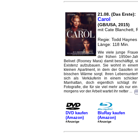
21.08. (Das Erste):
Carol
(GB/USA, 2015)
mit Cate Blanchett,
Regie: Todd Haynes
Länge: 118 Min.
Wie viele junge Frau
der frühen 1950er-Jah
Belivet (Rooney Mara) damit beschäftigt, s
Existenz aufzubauen. Sie wohnt in eine
kleinen Apartment, in dem der Gasofen im
bisschen Wärme sorgt. Ihren Lebensunterha
sich als Verkäuferin in einem schick
Manhattan, doch eigentlich schlägt ih
Fotografie, die für sie viel mehr als nur ei
morgens vor der Arbeit wartet ihr netter ...
DVD kaufen
BluRay kaufen
(Amazon)
(Amazon)
#Anzeige
#Anzeige