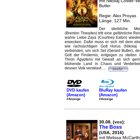
mit Nikolaj Coster-W
Butler
Regie: Alex Proyas
Länge: 127 Min.
Der sterbliche Mei
(Brenton Thwaites) tritt eine gefährliche Re
wahre Liebe Zaya (Courtney Eaton) wiede
erwecken. Dafür muss er sich mit dem eb
wie rachsüchtigen Gott Horus (Nikolaj 
verbünden, um sich Set (Gerard Butler), 
Gott der Finsternis, entgegen zu stellen.
Thron Ägyptens mit Gewalt an sich geris
blühende Land in Chaos und Verderben
dessen Volk versklavt. ...
DVD kaufen
BluRay kaufen
(Amazon)
(Amazon)
#Anzeige
#Anzeige
30.08. (vox):
The Boss
(USA, 2016)
mit Melissa McCarthy