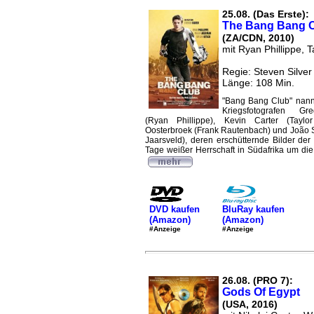
25.08. (Das Erste):
The Bang Bang 
(ZA/CDN, 2010)
mit Ryan Phillippe, T
Regie: Steven Silver
Länge: 108 Min.
"Bang Bang Club" nann
Kriegsfotografen Gr
(Ryan Phillippe), Kevin Carter (Taylo
Oosterbroek (Frank Rautenbach) und João S
Jaarsveld), deren erschütternde Bilder der 
Tage weißer Herrschaft in Südafrika um die 
DVD kaufen
BluRay kaufen
(Amazon)
(Amazon)
#Anzeige
#Anzeige
26.08. (PRO 7):
Gods Of Egypt
(USA, 2016)