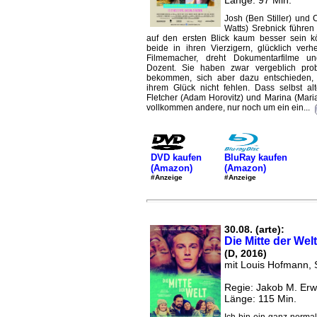
Länge: 97 Min.
Josh (Ben Stiller) und 
Watts) Srebnick führen
auf den ersten Blick kaum besser sein k
beide in ihren Vierzigern, glücklich verhe
Filmemacher, dreht Dokumentarfilme un
Dozent. Sie haben zwar vergeblich prob
bekommen, sich aber dazu entschieden,
ihrem Glück nicht fehlen. Dass selbst a
Fletcher (Adam Horovitz) und Marina (Maria
vollkommen andere, nur noch um ein ein...
DVD kaufen
BluRay kaufen
(Amazon)
(Amazon)
#Anzeige
#Anzeige
30.08. (arte):
Die Mitte der Welt
(D, 2016)
mit Louis Hofmann, 
Regie: Jakob M. Er
Länge: 115 Min.