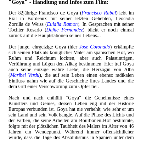
"Goya" - Handlung und Infos zum Film:
Der 82jährige Francisco de Goya (
Francisco Rabal
) lebt im
Exil in Bordeaux mit seiner letzten Geliebten, Leocadia
Zorrilla de Weiss (
Eulalia Ramon
). In Gesprächen mit seiner
Tochter Rosario (
Dafne Fernandez
) blickt er noch einmal
zurück auf die Hauptstationen seines Lebens...
Der junge, ehrgeizige Goya (hier
Jose Coronado
) erkämpfte
sich seinen Platz als königlicher Maler am spanischen Hof, wo
Ruhm und Reichtum lockten, aber auch Palastintrigen,
Verführung und Lügen den Alltag bestimmten. Hier traf Goya
auch seine einzige wahre Liebe, die Herzogin von Alba
(
Maribel Verdu
), die auf sein Leben einen ebenso radikalen
Einfluss nahm wie auf die Geschichte ihres Landes und die
dem Gift einer Verschwörung zum Opfer fiel.
Nach und nach enthüllt "Goya" die Geheimnisse eines
Künstlers und Genies, dessen Leben eng mit der Historie
Europas verbunden ist. Goya hat nie verhehlt, wie sehr er um
sein Land und sein Volk bangte. Auf die Phase des Lichts und
der Farben, die seine Arbeiten am Bourbonen-Hof bestimmte,
folgte mit der plötzlichen Taubheit des Malers im Alter von 46
Jahren ein Wendepunkt. Während immer offensichtlicher
wurde, dass die Tage des Absolutismus in Spanien unter dem