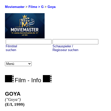
Moviemaster
>
Filme > G
>
Goya
Filmtitel
Schauspieler /
suchen
Regisseur suchen
Film - Info
GOYA
("Goya")
(E/I, 1999)