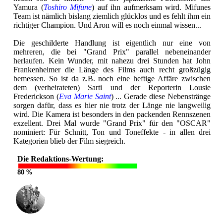
Yamura (
Toshiro Mifune
) auf ihn aufmerksam wird. Mifunes
Team ist nämlich bislang ziemlich glücklos und es fehlt ihm ein
richtiger Champion. Und Aron will es noch einmal wissen...
Die geschilderte Handlung ist eigentlich nur eine von
mehreren, die bei "Grand Prix" parallel nebeneinander
herlaufen. Kein Wunder, mit nahezu drei Stunden hat John
Frankenheimer die Länge des Films auch recht großzügig
bemessen. So ist da z.B. noch eine heftige Affäre zwischen
dem (verheirateten) Sarti und der Reporterin Lousie
Frederickson (
Eva Marie Saint
) ... Gerade diese Nebenstränge
sorgen dafür, dass es hier nie trotz der Länge nie langweilig
wird. Die Kamera ist besonders in den packenden Rennszenen
exzellent. Drei Mal wurde "Grand Prix" für den "OSCAR"
nominiert: Für Schnitt, Ton und Toneffekte - in allen drei
Kategorien blieb der Film siegreich.
Die Redaktions-Wertung:
80 %