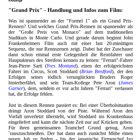
#Anzeige
"Grand Prix" - Handlung und Infos zum Film:
Was ist spannender an der "Formel 1" als ein Grand Prix-
Rennen? Und welches Grand Prix-Rennen ist spannender als
der "Große Preis von Monaco" auf dem traditionellen
Stadtkurs in Monte Carlo. Und gerade darum beginnt John
Frankenheimers Film auch mit einer fast 20-minütigen
Sequenz, die nur Rennszenen zeigt. Dabei hat der Zuschauer
dann schon einmal erste Gelegenheit die Rennfahrer und
Hauptakteurs des Streifens kennen zu lernen: "Ferrari"-Fahrer
Jean-Pierre Sarti (
Yves Montand
), einen der erfolgreichsten
Fahrer im Circus, Scott Stoddard (
Brian Bredford
), der den
Erfolgen seines tödlich verunglückten Bruders Roger
hinterherfährt, und sein Team-Kollege Pete Aron (
James
Garner
), dem, seitdem er vor acht Jahren "Ferrari" verlassen
hat, die Erfolge fehlen.
Just in diesem Rennen passiert es: Bei einer Überholsituation
drängt Aron Stoddard von der Piste. Während Aron den
Vorfall unverletzt übersteht, wird Stoddard ins Krankenhaus
eingeliefert und kann die nächste Zeit nur auf Krücken gehen.
Für ihren gemeinsamen Teamchef Grund genug, Aron
`rauszuschmeißen. Der hat dann auch zunächst Mühe einen
neuen Job zu finden - bis der japanische Firmenchef Izo