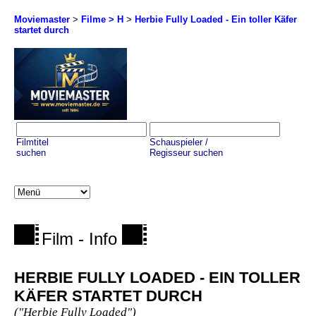
Moviemaster
>
Filme > H
>
Herbie Fully Loaded - Ein toller Käfer
startet durch
Filmtitel
Schauspieler /
suchen
Regisseur suchen
Film - Info
HERBIE FULLY LOADED - EIN TOLLER
KÄFER STARTET DURCH
("Herbie Fully Loaded")