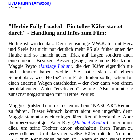
DVD kaufen (Amazon)
#Anzeige
"Herbie Fully Loaded - Ein toller Käfer startet
durch" - Handlung und Infos zum Film:
Herbie ist wieder da - Der eigensinnige VW-Käfer mit Herz
und Seele hat nicht nur deutlich mehr PS als früher unter der
Haube und so manch neuen Trick auf Lager, sondern auch
einen neuen Besitzer. Besser gesagt, eine neue Besitzerin:
Maggie Peyto (
Lindsay Lohan
), die den Käfer eigentlich nie
und nimmer haben wollte. Sie hatte sich auf einem
Schrottplatz, wo "Herbie" sein Ende finden sollte, schon für
einen anderen Wagen entschieden – der aber dann von einem
herabfallenden Auto "erschlagen" wurde. Also nimmt sie
zunächst notgedrungen mit "Herbie"vorlieb.
Maggies größter Traum ist es, einmal ein "NASCAR"-Rennen
zu fahren. Dieser Wunsch kommt nicht von ungefähr, denn
Maggie stammt aus einer legendären Rennfahrerfamilie. Aber
ihr übervorsichtiger Vater Ray (
Michael Keaton
) unternimmt
alles, um seine Tochter davon abzuhalten, ihren Traum zu
verwirklichen. Und dass der weiße Käfer mit der Nummer
"53" zum Rennwagen taugen soll, kann er sich selbst nicht