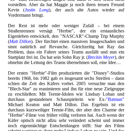
vorstellen. Aber da hat Maggie ja noch ihren treuen Freund
Kevin (
Justin Long
), der auch alte Autos wieder auf
Vordermann bringt.
Der Rest ist mehr oder weniger Zufall – bei einem
Straßenrennen versägt "Herbie", der ein erstaunliches
Eigenleben entwickelt, den "NASCAR"-Champ Trip Murphy
(
Matt Dillon
). Der fürchtet einen massiven Imageschaden und
sinnt natürlich auf Revanche. Gleichzeitig hat Ray das
Problem, dass ein Fahrer seines Teams ausfällt und nun ein
Startplatz frei ist. Da hat sein Sohn Ray jr. (
Breckin Meyer
), der
ohnehin die Leitung des Teams übernehmen soll, eine Idee…
Der ersten "Herbie"-Film produzierten die "Disney"-Studios
bereits 1968, bis 1982 gab es insgesamt sechs Streifen – dann
schien die Zeit des Käfers vorbei. 2005 versuchte man den
"Blech-Star" zu reanimieren und ihn für eine neue Zielgruppe
zu erschließen: Mit Teenie-Idolen wie Lindsay Lohan und
durchaus gestandenen Schauspielerin wie Ex-
"Batman"
Michael Keaton und Matt Dillon. Das Ergebnis ist ein
durchaus kurzweiliger Teenie-Film, der aber den Charme der
"Herbie"-Filme von früher völlig verloren hat. Auch wenn der
Käfer optisch nicht allzu sehr verändert scheint und immer
noch eigenmächtige Entscheidungen trifft: Star des Films
scheint weniger er, denn mehr Lindsay Lohan zu sein. Und das