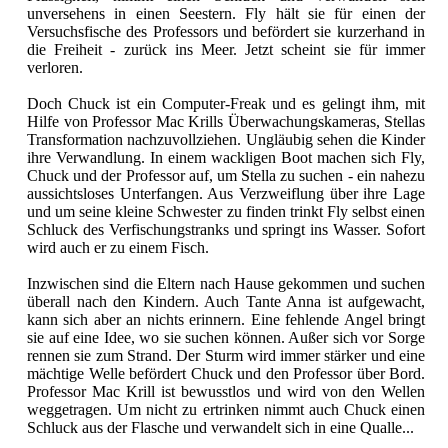
unversehens in einen Seestern. Fly hält sie für einen der
Versuchsfische des Professors und befördert sie kurzerhand in
die Freiheit - zurück ins Meer. Jetzt scheint sie für immer
verloren.
Doch Chuck ist ein Computer-Freak und es gelingt ihm, mit
Hilfe von Professor Mac Krills Überwachungskameras, Stellas
Transformation nachzuvollziehen. Ungläubig sehen die Kinder
ihre Verwandlung. In einem wackligen Boot machen sich Fly,
Chuck und der Professor auf, um Stella zu suchen - ein nahezu
aussichtsloses Unterfangen. Aus Verzweiflung über ihre Lage
und um seine kleine Schwester zu finden trinkt Fly selbst einen
Schluck des Verfischungstranks und springt ins Wasser. Sofort
wird auch er zu einem Fisch.
Inzwischen sind die Eltern nach Hause gekommen und suchen
überall nach den Kindern. Auch Tante Anna ist aufgewacht,
kann sich aber an nichts erinnern. Eine fehlende Angel bringt
sie auf eine Idee, wo sie suchen können. Außer sich vor Sorge
rennen sie zum Strand. Der Sturm wird immer stärker und eine
mächtige Welle befördert Chuck und den Professor über Bord.
Professor Mac Krill ist bewusstlos und wird von den Wellen
weggetragen. Um nicht zu ertrinken nimmt auch Chuck einen
Schluck aus der Flasche und verwandelt sich in eine Qualle...