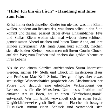
"Hilfe! Ich bin ein Fisch" - Handlung und Infos
zum Film:
Es ist immer doch dasselbe: Kinder tun nie das, was ihre Eltern
wollen, sondern am liebsten das, was ihnen selbst in den Sinn
kommt und diesmal passiert dabei etwas Unglaubliches: Flys
und Stellas Eltern wollen sich mal wieder einen schönen,
gemeinsamen Abend machen und bitten Tante Anna, auf ihre
Kinder aufzupassen. Als Tante Anna kurz einnickt, machen
sich die beiden Kleinen, zusammen mit ihrem Cousin Chuck,
auf den Weg zum Fischen und erleben das größte Abenteuer
ihres Lebens
Als sie von einem plötzlich aufziehenden Sturm überrascht
werden, suchen Fly, Stella und Chuck im mysteriösen Haus
von Professor Mac Krill Schutz. Der gutmütige, aber etwas
schusselige Wissenschaftler prophezeit das Abschmelzen der
Polare und dadurch eine erhebliche Verknappung des
Lebensraums für die Menschen. Um dieses Problem auf
einfache Art zu lösen, hat er einen "Verfischungstrank"
entwickelt: Wer ihn trinkt, verwandelt sich in einen Fisch!
Unglücklicherweise gerät Stella an die Flasche mit besagter
Flüssigkeit, nimmt einen Schluck und verwandelt sich