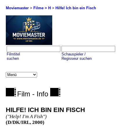
Moviemaster
>
Filme > H
>
Hilfe! Ich bin ein Fisch
Filmtitel
Schauspieler /
suchen
Regisseur suchen
Film - Info
HILFE! ICH BIN EIN FISCH
("Help! I'm A Fish")
(D/DK/IRL, 2000)